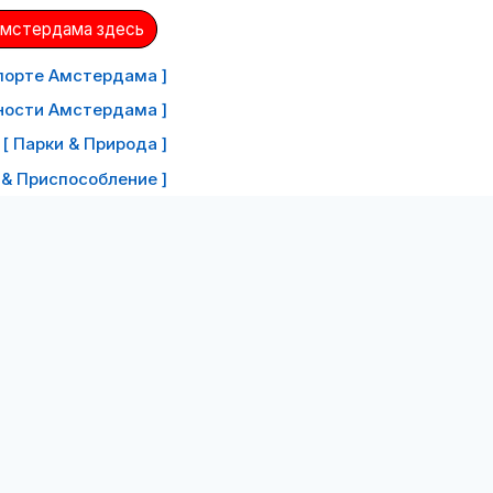
Амстердама здесь
порте Амстердама ]
ности Амстердама ]
[ Парки & Природа ]
 & Приспособление ]