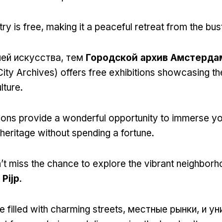
try is free
,
making it a peaceful retreat from the bust
ей искусства, тем
Городской архив Амстерда
ity Archives
)
offers free exhibitions showcasing the
lture
.
ions provide a wonderful opportunity to immerse you
eritage without spending a fortune
.
’t miss the chance to explore the vibrant neighbor
 Pijp
.
 filled with charming streets
, местные рынки, и у