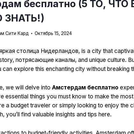
дам бесплатно (5 ТО, ЧТО
 ЗНАТЬ!)
м Сити Кард
Октябрь 15, 2024
яркая столица Нидерландов,
is a city that captiva
istory
, потрясающие каналы,
and unique culture
.
Bu
 can explore this enchanting city without breaking 
е,
we will delve into
Амстердам бесплатно
expe
ive essential things you must know to make the most 
e a budget traveler or simply looking to enjoy the c
h
,
you’ll find valuable insights and tips here
.
actions to budget-friendly activities
,
Amsterdam off