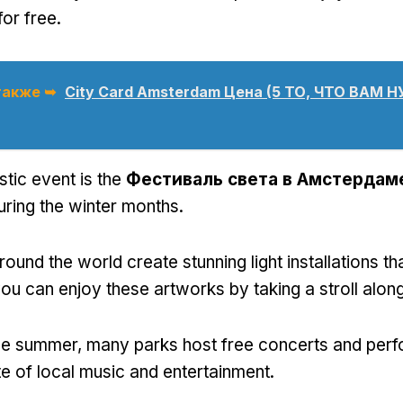
 for free
.
также ➥
City Card Amsterdam Цена (5 ТО, ЧТО ВАМ 
tic event is the
Фестиваль света в Амстердам
uring the winter months
.
round the world create stunning light installations tha
ou can enjoy these artworks by taking a stroll alon
he summer
,
many parks host free concerts and per
te of local music and entertainment
.