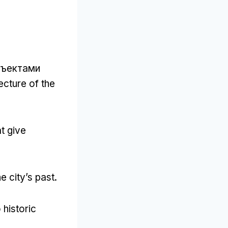
бъектами
ecture of the
at give
e city’s past
.
 historic