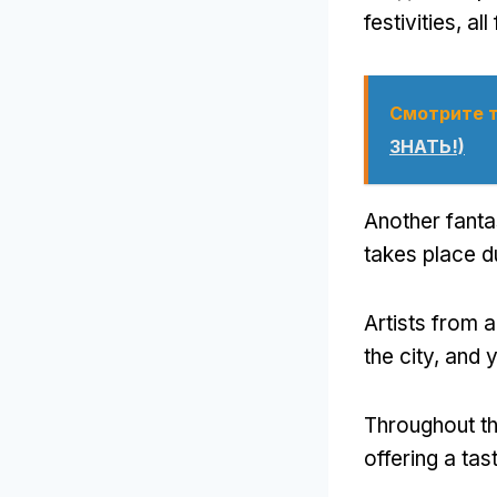
festivities
,
all
Смотрите 
ЗНАТЬ!)
Another fantas
takes place d
Artists from a
the city
,
and y
Throughout t
offering a tas