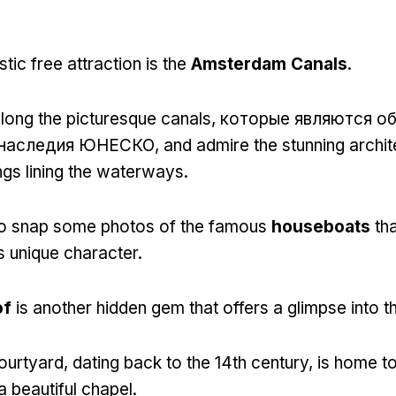
tic free attraction is the
Amsterdam Canals
.
long the picturesque canals
, которые являются о
 наследия ЮНЕСКО,
and admire the stunning archit
ings lining the waterways
.
to snap some photos of the famous
houseboats
th
 unique character
.
of
is another hidden gem that offers a glimpse into th
ourtyard
,
dating back to the 14th century
,
is home to
a beautiful chapel
.