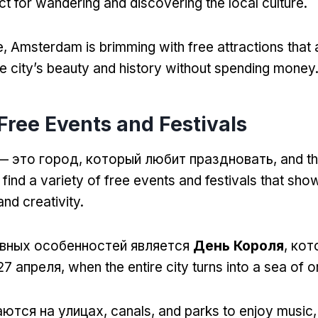
ct for wandering and discovering the local culture
.
е,
Amsterdam is brimming with free attractions that 
e city’s beauty and history without spending money
Free Events and Festivals
 это город, который любит праздновать,
and t
find a variety of free events and festivals that sh
 and creativity
.
авных особенностей является
День Короля
, ко
27 апреля,
when the entire city turns into a sea of 
ются на улицах,
canals
,
and parks to enjoy music