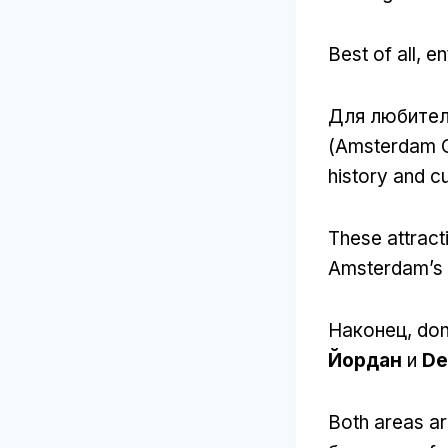
Best of all
,
en
Для любител
(
Amsterdam C
history and cu
These attract
Amsterdam’s h
Наконец,
don
Йордан
и
De
Both areas are