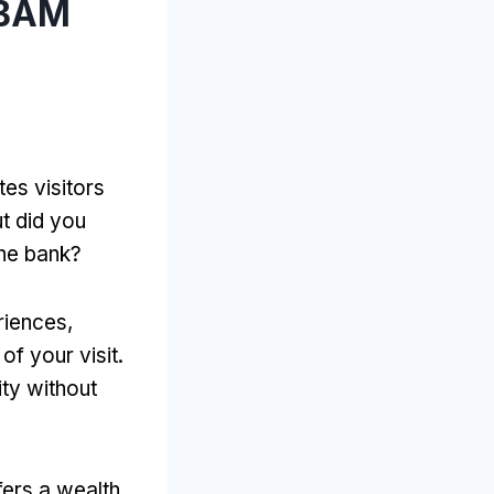
 ВАМ
tes visitors
t did you
the bank
?
riences
,
of your visit
.
ity without
ers a wealth