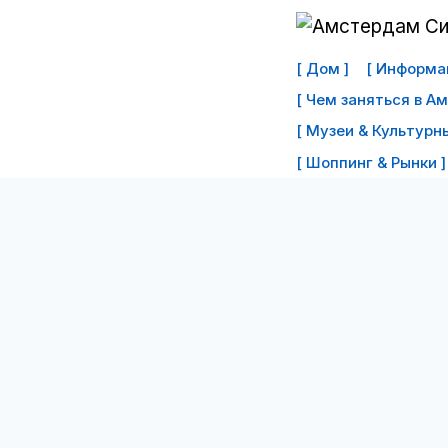
Перейти
к
[ Дом ]
[ Информац
контенту
[ Чем заняться в А
[ Музеи & Культурны
[ Шоппинг & Рынки ]