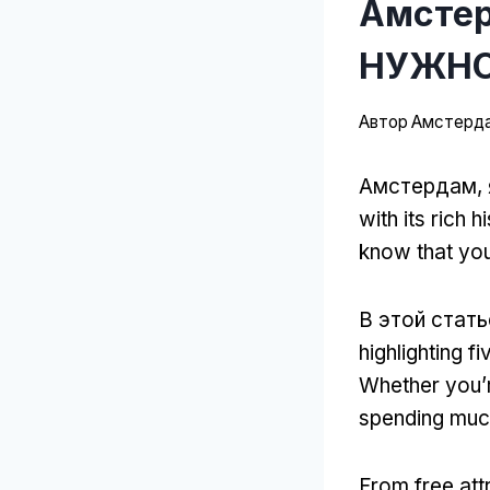
Амстер
НУЖНО
Автор
Амстерда
Амстердам, 
with its rich h
know that you
В этой стать
highlighting f
Whether you’r
spending muc
From free attr