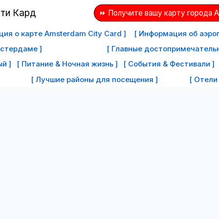
⏩ Получите вашу карту города 
ия о карте Amsterdam City Card ]
[ Информация об аэро
мстердаме ]
[ Главные достопримечатель
й ]
[ Питание & Ночная жизнь ]
[ События & Фестивали ]
[ Лучшие районы для посещения ]
[ Отели