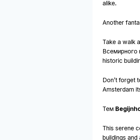
alike
.
Another fantas
Take a walk a
Всемирного
historic build
Don’t forget 
Amsterdam its
Тем
Begijnh
This serene c
buildings and 