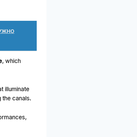
НУЖНО
е
,
which
t illuminate
g the canals
.
formances
,