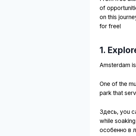
of opportunit
on this journ
for free
!
1.
Explor
Amsterdam is 
One of the mus
park that serv
Здесь,
you ca
while soaking
особенно в 