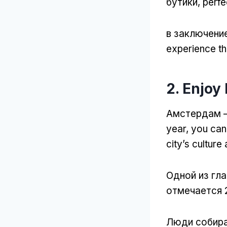
бутики,
perfe
в заключени
experience th
2.
Enjoy 
Амстердам —
year
,
you can 
city’s culture
Одной из гл
отмечается 
Люди собира