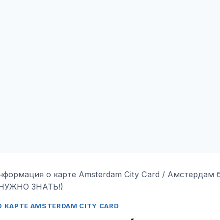
нформация о карте Amsterdam City Card
/
Амстердам б
НУЖНО ЗНАТЬ!)
 КАРТЕ AMSTERDAM CITY CARD