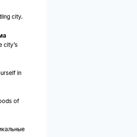
ling city
.
ма
 city’s
rself in
hoods of
никальные