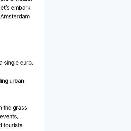
let’s embark
ng Amsterdam
a single euro
.
ling urban
n the grass
 events
,
d tourists