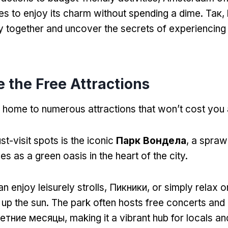
ies to enjoy its charm without spending a dime
. Так,
ey together and uncover the secrets of experienci
e the Free Attractions
home to numerous attractions that won’t cost you 
t-visit spots is the iconic
Парк Вондела
,
a spraw
es as a green oasis in the heart of the city
.
n enjoy leisurely strolls
, Пикники,
or simply relax o
 up the sun
.
The park often hosts free concerts and
летние месяцы,
making it a vibrant hub for locals an