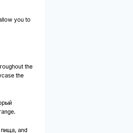
allow you to
.
hroughout the
owcase the
торый
orange
.
, пища,
and