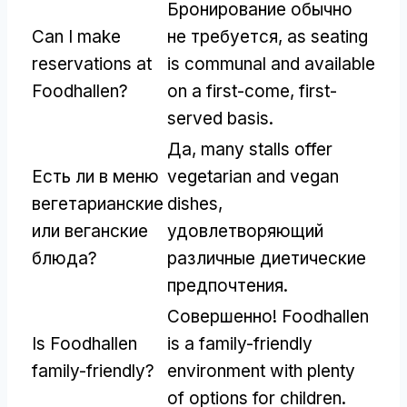
Бронирование обычно
Can I make
не требуется,
as seating
reservations at
is communal and available
Foodhallen
?
on a first-come
,
first-
served basis
.
Да,
many stalls offer
Есть ли в меню
vegetarian and vegan
вегетарианские
dishes
,
или веганские
удовлетворяющий
блюда?
различные диетические
предпочтения.
Совершенно!
Foodhallen
Is Foodhallen
is a family-friendly
family-friendly
?
environment with plenty
of options for children
.