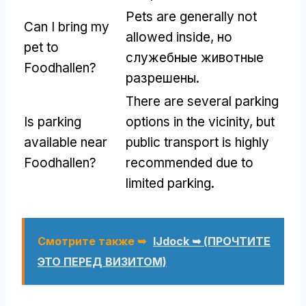
Pets are generally not
Can I bring my
allowed inside
, но
pet to
служебные животные
Foodhallen
?
разрешены.
There are several parking
Is parking
options in the vicinity
,
but
available near
public transport is highly
Foodhallen
?
recommended due to
limited parking
.
Смотрите также ➥
IJdock ➥ (ПРОЧТИТЕ
ЭТО ПЕРЕД ВИЗИТОМ)