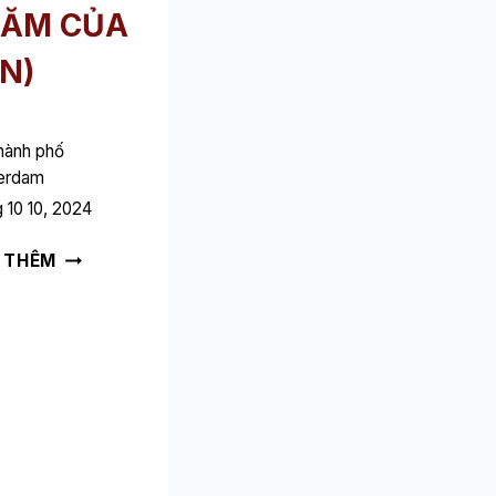
ĂM CỦA
N)
hành phố
erdam
 10 10, 2024
HOTEL
 THÊM
LUXER
➥
(ĐỌC
CÁI
NÀY
TRƯỚC
CHUYẾN
THĂM
CỦA