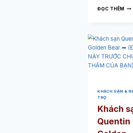
HO
ĐỌC THÊM
NH
CO
BA
PA
➥
(Đ
CÁ
NÀ
TR
CH
TH
KHÁCH SẠN & N
CỦ
TRỌ
BẠ
Khách s
Quentin