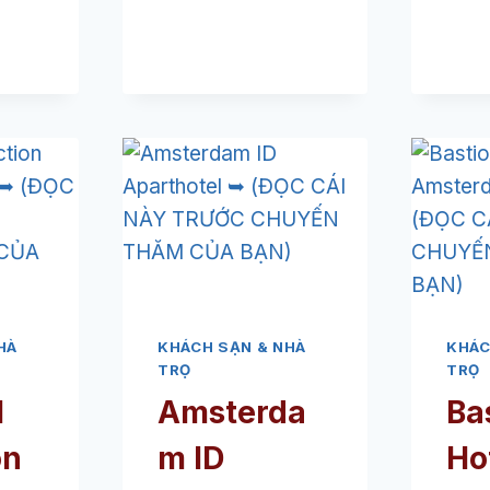
(ĐỌC
E
CÁI
CIAL
NÀY
B
TRƯỚC
STERDAM
CHUYẾN
RƯỚC
THĂM
Y
CỦA
BẠN)
E
UDENT
TEL)
ỌC
HÀ
KHÁCH SẠN & NHÀ
KHÁC
I
TRỌ
TRỌ
Y
H
Amsterda
Ba
ƯỚC
UYẾN
on
m ID
Ho
ĂM
A