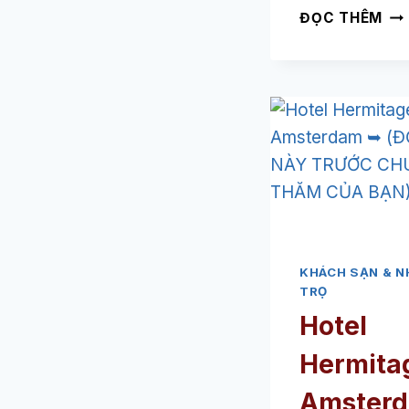
KH
ĐỌC THÊM
SẠ
QU
GO
BE
➥
(Đ
CÁ
NÀ
TR
CH
TH
KHÁCH SẠN & N
CỦ
TRỌ
BẠ
Hotel
Hermita
Amsterd