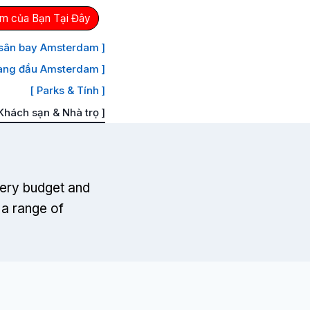
m của Bạn Tại Đây
 sân bay Amsterdam ]
àng đầu Amsterdam ]
[ Parks & Tính ]
 Khách sạn & Nhà trọ ]
very budget and
 a range of