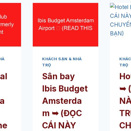
HÀ
KHÁCH SẠN & NHÀ
KHÁC
TRỌ
TRỌ
al
Sân bay
Ho
Ibis Budget
➥
(
a
Amsterda
N
m ➥ (ĐỌC
TR
he
CÁI NÀY
C