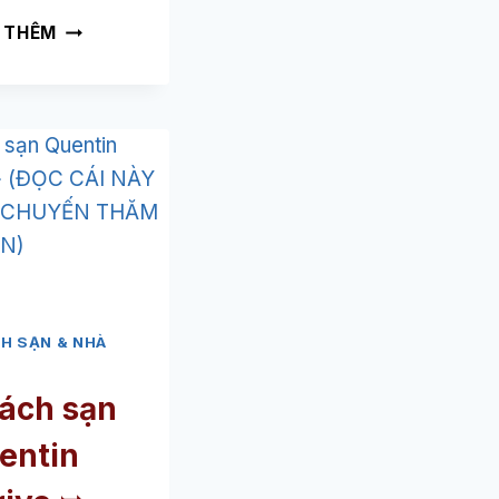
BASTION
 THÊM
HOTEL
AMSTERDAM
AMSTEL
➥
(ĐỌC
CÁI
NÀY
TRƯỚC
CHUYẾN
THĂM
CỦA
H SẠN & NHÀ
BẠN)
ách sạn
entin