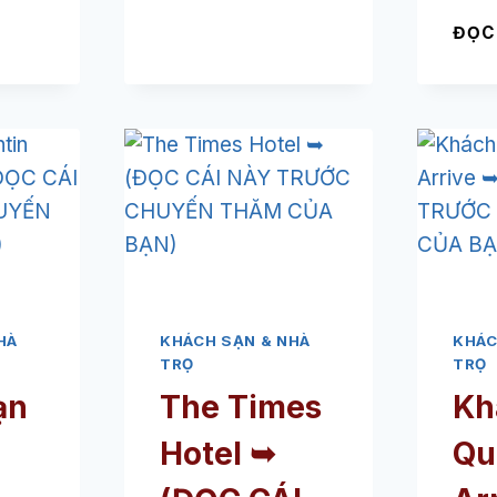
ID
TEL
ĐỌC
APARTHOTEL
➥
LLECTION
(ĐỌC
RBIZON
CÁI
LACE
NÀY
TRƯỚC
ỌC
CHUYẾN
I
THĂM
Y
CỦA
ƯỚC
BẠN)
UYẾN
ĂM
HÀ
KHÁCH SẠN & NHÀ
KHÁC
A
TRỌ
TRỌ
N)
ạn
The Times
Kh
Hotel ➥
Qu