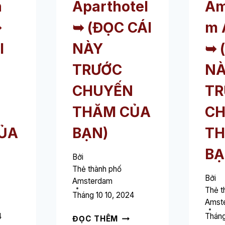
n
Aparthotel
Am
N)
➥
➥ (ĐỌC CÁI
m 
I
NÀY
➥ 
TRƯỚC
N
CHUYẾN
TR
N
THĂM CỦA
C
ỦA
BẠN)
TH
BẠ
Bởi
Thẻ thành phố
Bởi
Amsterdam
Thẻ t
Tháng 10 10, 2024
Amst
4
AMSTERDAM
Tháng
ĐỌC THÊM