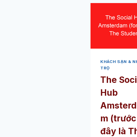
KHÁCH SẠN & N
TRỌ
The Soci
Hub
Amsterd
m (trước
đây là T