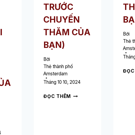
TRƯỚC
TH
CHUYẾN
BẠ
I
THĂM CỦA
Bởi
Thẻ t
BẠN)
Amst
Tháng
Bởi
Thẻ thành phố
N
ĐỌC
Amsterdam
ỦA
Tháng 10 10, 2024
SÂN
ĐỌC THÊM
BAY
IBIS
BUDGET
AMSTERDAM
➥
4