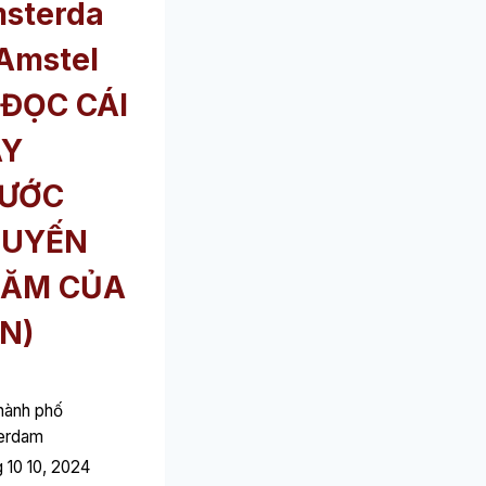
sterda
Amstel
(ĐỌC CÁI
ÀY
ƯỚC
HUYẾN
ĂM CỦA
N)
hành phố
erdam
 10 10, 2024