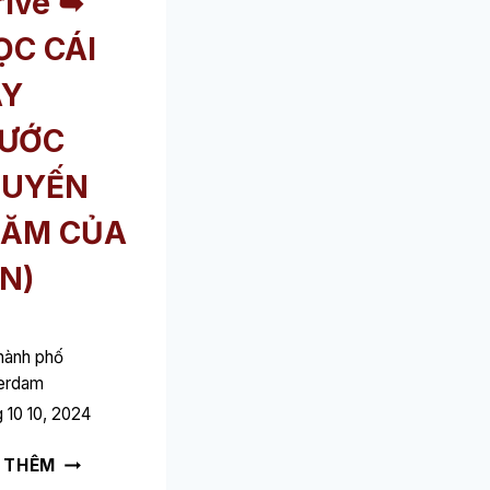
rive ➥
ỌC CÁI
ÀY
ƯỚC
HUYẾN
ĂM CỦA
N)
hành phố
erdam
 10 10, 2024
KHÁCH
 THÊM
SẠN