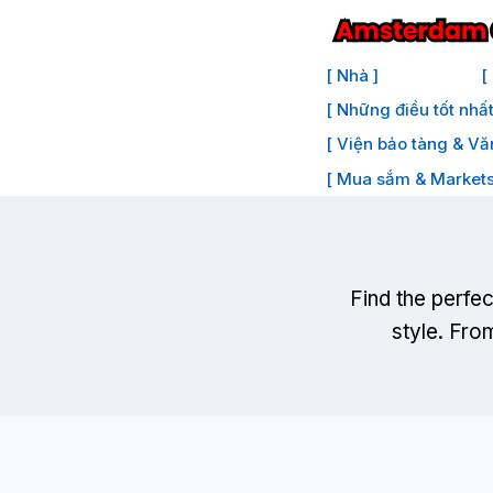
Bỏ
để
[ Nhà ]
[
qua
[ Những điều tốt nhấ
phần
[ Viện bảo tàng & Vă
nội
dung
[ Mua sắm & Markets
Find the perfe
style
.
From