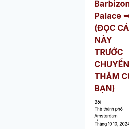
Barbizo
BẠ
Palace 
(ĐỌC CÁ
NÀY
TRƯỚC
CHUYẾ
THĂM C
BẠN)
Bởi
Thẻ thành phố
Amsterdam
Tháng 10 10, 202