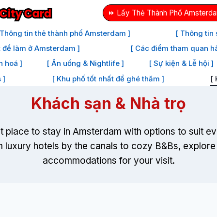
⏩ Lấy Thẻ Thành Phố Amsterda
 Thông tin thẻ thành phố Amsterdam ]
[ Thông tin
t để làm ở Amsterdam ]
[ Các điểm tham quan h
n hoá ]
[ Ăn uống & Nightlife ]
[ Sự kiện & Lễ hội ]
 ]
[ Khu phố tốt nhất để ghé thăm ]
[
Khách sạn & Nhà trọ
ct place to stay in Amsterdam with options to suit e
 luxury hotels by the canals to cozy B
&
Bs
,
explore
accommodations for your visit
.