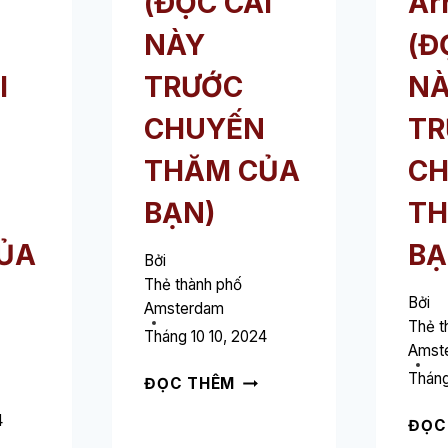
(ĐỌC CÁI
Ar
NÀY
(Đ
I
TRƯỚC
N
CHUYẾN
TR
THĂM CỦA
C
N
BẠN)
TH
ỦA
BẠ
Bởi
Thẻ thành phố
Bởi
Amsterdam
Thẻ t
Tháng 10 10, 2024
Amst
THE
Tháng
ĐỌC THÊM
TIMES
4
ĐỌC
HOTEL