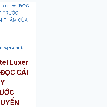
H SẠN & NHÀ
tel Luxer
ĐỌC CÁI
ÀY
ƯỚC
HUYẾN