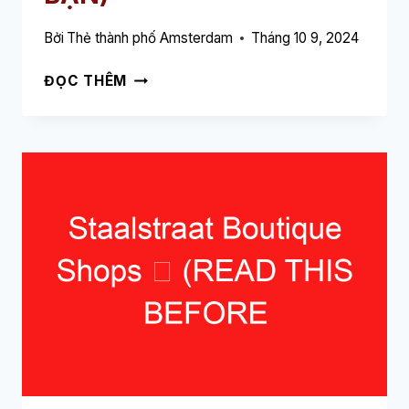
Bởi
Thẻ thành phố Amsterdam
Tháng 10 9, 2024
KHU
ĐỌC THÊM
MUA
SẮM
HAARLEMMERBUURT
➥
(ĐỌC
CÁI
NÀY
TRƯỚC
CHUYẾN
THĂM
CỦA
BẠN)