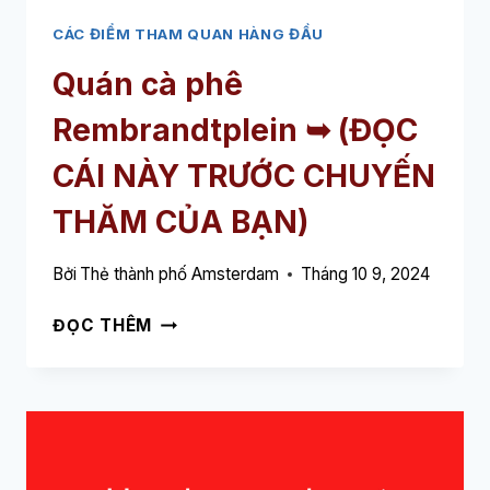
CÁC ĐIỂM THAM QUAN HÀNG ĐẦU
Quán cà phê
Rembrandtplein ➥ (ĐỌC
CÁI NÀY TRƯỚC CHUYẾN
THĂM CỦA BẠN)
Bởi
Thẻ thành phố Amsterdam
Tháng 10 9, 2024
QUÁN
ĐỌC THÊM
CÀ
PHÊ
REMBRANDTPLEIN
➥
(ĐỌC
CÁI