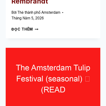
Rembrandt
Bởi
Thẻ thành phố Amsterdam
Tháng Năm 5, 2026
VÉ
ĐỌC THÊM
BẢO
TÀNG
NHÀ
REMBRANDT