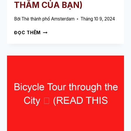
THĂM CỦA BẠN)
Bởi
Thẻ thành phố Amsterdam
Tháng 10 9, 2024
CHUYẾN
ĐỌC THÊM
THAM
QUAN
KÊNH
BẰNG
THUYỀN
➥
(ĐỌC
CÁI
NÀY
TRƯỚC
CHUYẾN
THĂM
CỦA
BẠN)