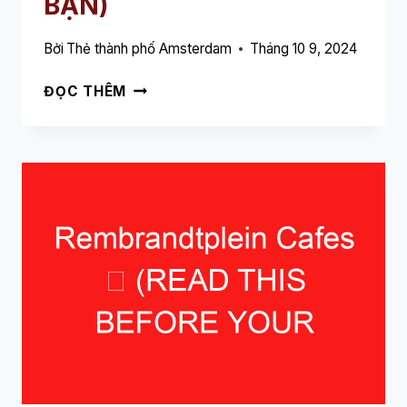
BẠN)
Bởi
Thẻ thành phố Amsterdam
Tháng 10 9, 2024
CHUYẾN
ĐỌC THÊM
ĐI
BỘ
VAN
GOGH
➥
(ĐỌC
CÁI
NÀY
TRƯỚC
CHUYẾN
THĂM
CỦA
BẠN)