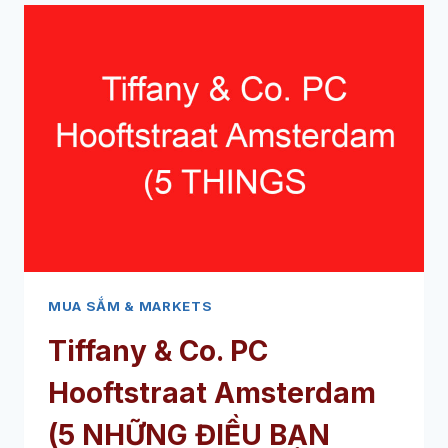
AMSTERDAM
(5
THINGS
YOU
MUST
KNOW
ABOUT
THIS
SEASONAL
MARKET
MUA SẮM & MARKETS
Tiffany & Co. PC
Hooftstraat Amsterdam
(5 NHỮNG ĐIỀU BẠN