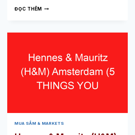
CỬA
ĐỌC THÊM
HÀNG
NIKE
KALVERSTRAAT
AMSTERDAM
(5
NHỮNG
ĐIỀU
BẠN
PHẢI
BIẾT
VỀ
CỬA
HÀNG
QUẦN
ÁO
THỂ
MUA SẮM & MARKETS
THAO