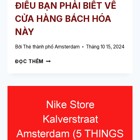
ĐIỀU BẠN PHẢI BIẾT VỀ
CỬA HÀNG BÁCH HÓA
NÀY
Bởi
Thẻ thành phố Amsterdam
Tháng 10 15, 2024
MARKS
ĐỌC THÊM
&
SPENCER
AMSTERDAM
(5
NHỮNG
ĐIỀU
BẠN
PHẢI
BIẾT
VỀ