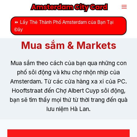
Bỏ
để
qua
⏩ Lấy Thẻ Thành Phố Amsterdam của Bạn Tại
Đây
phần
nội
Mua sắm & Markets
dung
Mua sắm theo cách của bạn qua những con
phố sôi động và khu chợ nhộn nhịp của
Amsterdam. Từ các cửa hàng xa xỉ của PC.
Hooftstraat đến Chợ Albert Cuyp sôi động,
bạn sẽ tìm thấy mọi thứ từ thời trang đến quà
lưu niệm Hà Lan.