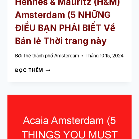
Hennes & Mauritz (H&M)
NÀY
Amsterdam (5 NHỮNG
ĐIỀU BẠN PHẢI BIẾT Về
Bán lẻ Thời trang này
Bởi
Thẻ thành phố Amsterdam
Tháng 10 15, 2024
HENNES
ĐỌC THÊM
&
MAURITZ
(H&M)
AMSTERDAM
(5
NHỮNG
ĐIỀU
BẠN
PHẢI