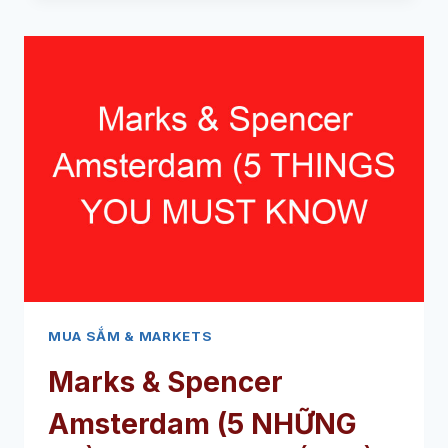
(5
NHỮNG
ĐIỀU
BẠN
PHẢI
BIẾT
VỀ
CỬA
HÀNG
PHONG
CÁCH
SỐNG
HEMP
NÀY
MUA SẮM & MARKETS
Marks & Spencer
Amsterdam (5 NHỮNG