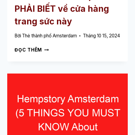
PHẢI BIẾT về cửa hàng
trang sức này
Bởi
Thẻ thành phố Amsterdam
Tháng 10 15, 2024
TIFFANY
ĐỌC THÊM
&
CO.
PC
HOOFTSTRAAT
AMSTERDAM
(5
NHỮNG
ĐIỀU
BẠN
PHẢI
BIẾT