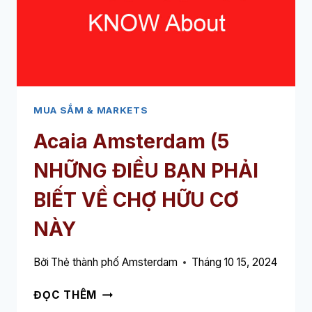
BIẾT
VỀ
BÁN
LẺ
THỜI
TRANG
NÀY
MUA SẮM & MARKETS
Acaia Amsterdam (5
NHỮNG ĐIỀU BẠN PHẢI
BIẾT VỀ CHỢ HỮU CƠ
NÀY
Bởi
Thẻ thành phố Amsterdam
Tháng 10 15, 2024
ACAIA
ĐỌC THÊM
AMSTERDAM