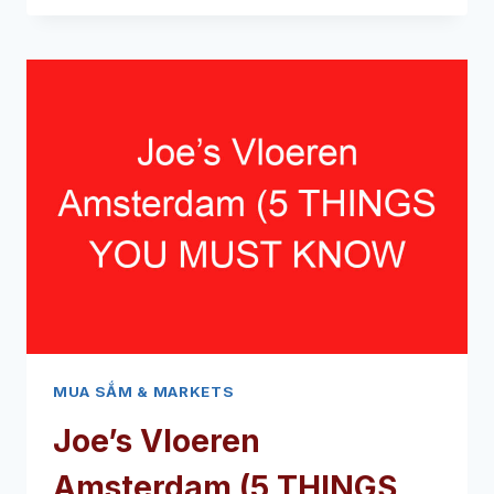
(5
NHỮNG
ĐIỀU
BẠN
PHẢI
BIẾT
VỀ
CHỢ
HỮU
CƠ
NÀY
MUA SẮM & MARKETS
Joe’s Vloeren
Amsterdam
(5
THINGS