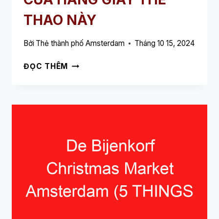
THAO NÀY
Bởi
Thẻ thành phố Amsterdam
Tháng 10 15, 2024
SNEAKER
ĐỌC THÊM
DISTRICT
AMSTERDAM
(5
NHỮNG
ĐIỀU
BẠN
PHẢI
BIẾT
VỀ
CỬA
HÀNG
GIÀY
THỂ