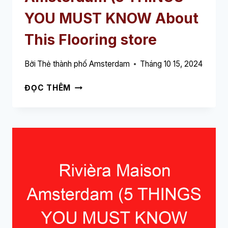
YOU MUST KNOW About
This Flooring store
Bởi
Thẻ thành phố Amsterdam
Tháng 10 15, 2024
JOE’S
ĐỌC THÊM
VLOEREN
AMSTERDAM
(5
THINGS
YOU
MUST
KNOW
ABOUT
THIS
FLOORING
STORE