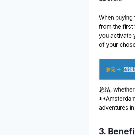
When buying 
from the first
you activate 
of your chose
参见 ➥
阿姆
总结,
whether
**Amsterdam T
adventures i
3.
Benefi