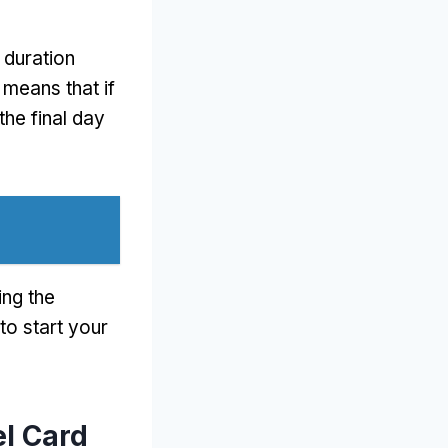
d duration
 means that if
he final day
ing the
o start your
el Card