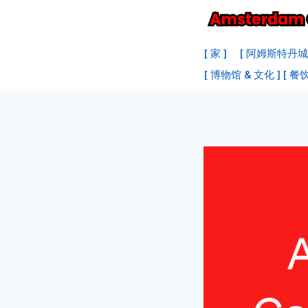
跳
至
主
[ 家 ]
[ 阿姆斯特丹城
要
[ 博物馆 & 文化 ]
[ 餐饮
内
容