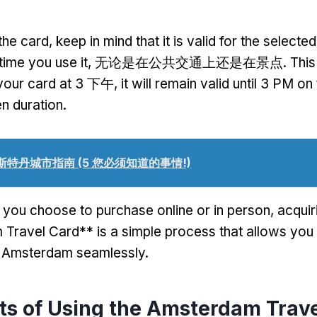
the card
,
keep in mind that it is valid for the selecte
 time you use it
, 无论是在公共交通上还是在景点.
This
your card at
3 下午,
it will remain valid until
3
PM on t
n duration
.
斯特丹城市指南 (5 您必须知道的事情!)
 you choose to purchase online or in person
,
acquir
ravel Card** is a simple process that allows you t
n Amsterdam seamlessly
.
ts of Using the Amsterdam Trav