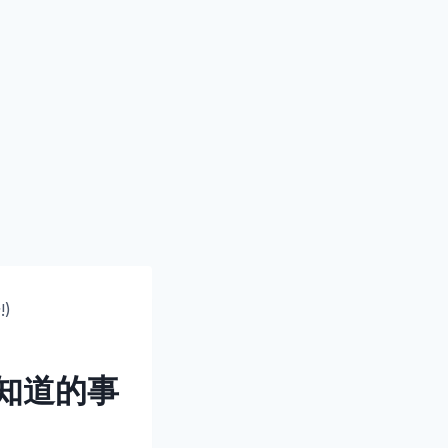
)
须知道的事