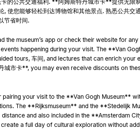
该卡的公共交通福利. **阿姆斯特丹城市卡**提供无
和渡轮, 使您能够轻松到达博物馆和其他景点. 熟悉公共
以节省时间.
d the museum’s app or check their website for any 
 events happening during your visit
.
The **Van Gog
uided tours
, 车间,
and lectures that can enrich your
丹城市卡**,
you may even receive discounts on thes
 pairing your visit to the **Van Gogh Museum** wi
tions
.
The **Rijksmuseum** and the **Stedelijk M
g distance and also included in the **Amsterdam Ci
create a full day of cultural exploration without add