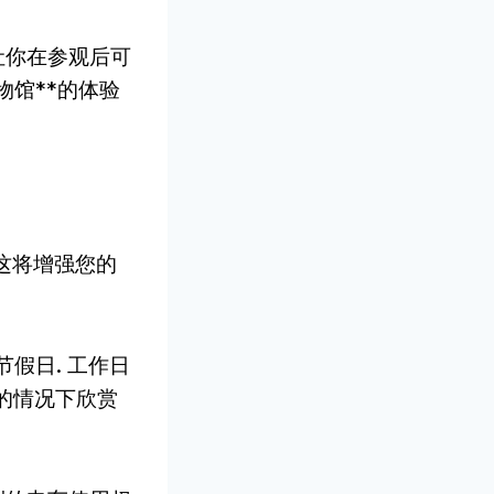
 让你在参观后可
物馆**的体验
，这将增强您的
节假日. 工作日
的情况下欣赏