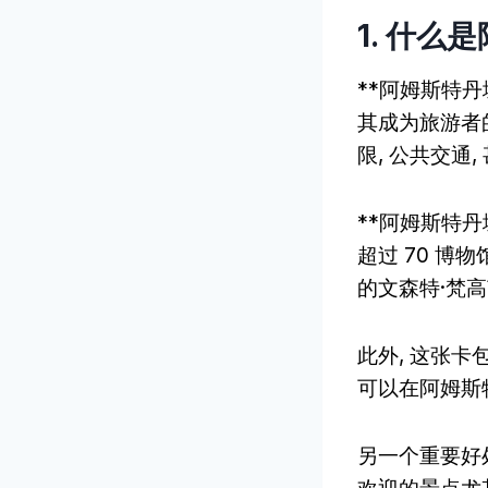
1. 什么
**阿姆斯特丹
其成为旅游者
限, 公共交通
**阿姆斯特丹
超过 70 博
的文森特·梵高
此外, 这张卡
可以在阿姆斯
另一个重要好