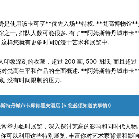
是使用该卡可享**优先入场**特权. **梵高博物馆*
之一, 排队人数可能很多. 有了**阿姆斯特丹城市卡**
, 这样您就有更多时间沉浸于艺术和展览中.
象深刻的收藏，超过 200 画, 500 图纸, 而且超过 
供对梵高生平和作品的全面概述. **阿姆斯特丹城市卡
, 没有时间限制的压力.
阿姆斯特丹城市卡库肯霍夫酒店 (5 您必须知道的事情!)
馆经常举办临时展览，深入探讨梵高的影响和同时代人物. 
, 你可以利用这些特别展览, 丰富你对艺术家背景和影响