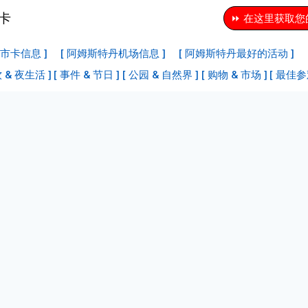
⏩ 在这里获取
市卡信息 ]
[ 阿姆斯特丹机场信息 ]
[ 阿姆斯特丹最好的活动 ]
 & 夜生活 ]
[ 事件 & 节日 ]
[ 公园 & 自然界 ]
[ 购物 & 市场 ]
[ 最佳参