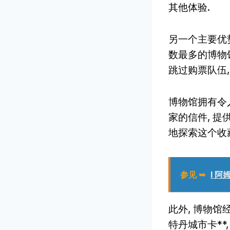
其他体验.
另一个主要优势
数最多的博物馆
跳过购票队伍
博物馆拥有令人印
家的信件, 提
地探索这个收藏
参见 ➥
I 
此外, 博物
特丹城市卡**