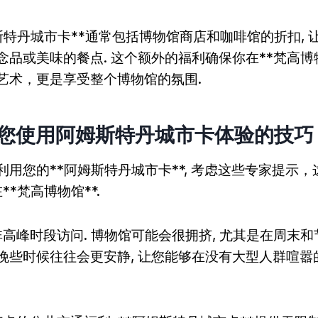
姆斯特丹城市卡**通常包括博物馆商店和咖啡馆的折扣,
念品或美味的餐点. 这个额外的福利确保你在**梵高博
艺术，更是享受整个博物馆的氛围.
大化您使用阿姆斯特丹城市卡体验的技巧
利用您的**阿姆斯特丹城市卡**, 考虑这些专家提示
**梵高博物馆**.
非高峰时段访问. 博物馆可能会很拥挤, 尤其是在周末和
晚些时候往往会更安静, 让您能够在没有大型人群喧嚣