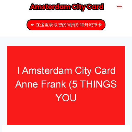
跳
至
主
⏩ 在这里获取您的阿姆斯特丹城市卡
要
内
容