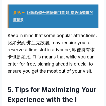
参见 ➥
阿姆斯特丹博物馆门票 (5 您必须知道的
事情!)
Keep in mind that some popular attractions
,
比如安妮·弗兰克故居,
may require you to
reserve a time slot in advance
, 即使持有该
卡也是如此.
This means that while you can
enter for free
,
planning ahead is crucial to
ensure you get the most out of your visit
.
5.
Tips for Maximizing Your
Experience with the I