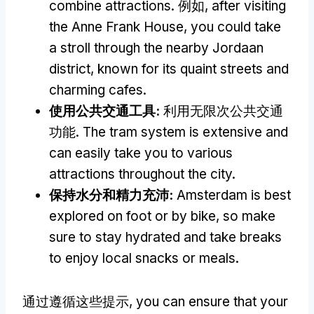
combine attractions
. 例如,
after visiting
the Anne Frank House
,
you could take
a stroll through the nearby Jordaan
district
,
known for its quaint streets and
charming cafes
.
使用公共交通工具:
利用无限次公共交通
功能.
The tram system is extensive and
can easily take you to various
attractions throughout the city
.
保持水分和精力充沛:
Amsterdam is best
explored on foot or by bike
,
so make
sure to stay hydrated and take breaks
to enjoy local snacks or meals
.
通过遵循这些提示,
you can ensure that your