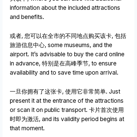
information about the included attractions
and benefits
.
或者, 您可以在全市的不同地点购买该卡, 包括
旅游信息中心,
some museums
,
and the
airport
.
It’s advisable to buy the card online
in advance
, 特别是在高峰季节,
to ensure
availability and to save time upon arrival
.
一旦你拥有了这张卡, 使用它非常简单.
Just
present it at the entrance of the attractions
or scan it on public transport
. 卡片首次使用
时即为激活,
and its validity period begins at
that moment
.