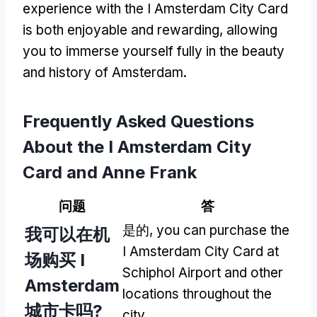
experience with the I Amsterdam City Card
is both enjoyable and rewarding
,
allowing
you to immerse yourself fully in the beauty
and history of Amsterdam
.
Frequently Asked Questions
About the I Amsterdam City
Card and Anne Frank
问题
答
是的,
you can purchase the
我可以在机
I Amsterdam City Card at
场购买 I
Schiphol Airport and other
Amsterdam
locations throughout the
城市卡吗?
city
.