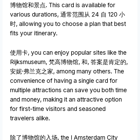
博物馆和景点.
This card is available for
various durations
, 通常范围从 24 自 120 小
时,
allowing you to choose a plan that best
fits your itinerary
.
使用卡,
you can enjoy popular sites like the
Rijksmuseum
, 梵高博物馆, 和, 答案是肯定的,
安妮·弗兰克之家,
among many others
.
The
convenience of having a single card for
multiple attractions can save you both time
and money
,
making it an attractive option
for first-time visitors and seasoned
travelers alike
.
除了博物馆的入场,
the I Amsterdam City