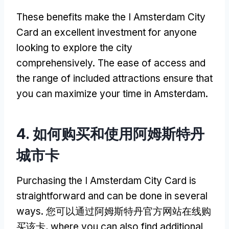
These benefits make the I Amsterdam City
Card an excellent investment for anyone
looking to explore the city
comprehensively
.
The ease of access and
the range of included attractions ensure that
you can maximize your time in Amsterdam
.
4. 如何购买和使用阿姆斯特丹
城市卡
Purchasing the I Amsterdam City Card is
straightforward and can be done in several
ways
. 您可以通过阿姆斯特丹官方网站在线购
买该卡,
where you can also find additional