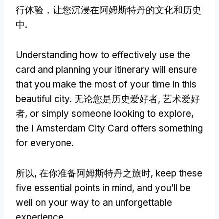
行体验，让您沉浸在阿姆斯特丹的文化和历史
中.
Understanding how to effectively use the
card and planning your itinerary will ensure
that you make the most of your time in this
beautiful city
. 无论您是历史爱好者, 艺术爱好
者,
or simply someone looking to explore
,
the I Amsterdam City Card offers something
for everyone
.
所以, 在你准备阿姆斯特丹之旅时,
keep these
five essential points in mind
,
and you’ll be
well on your way to an unforgettable
experience
.