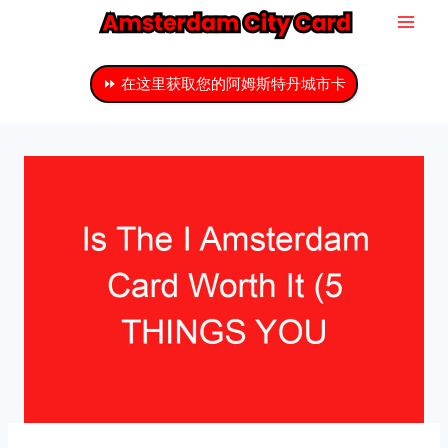
跳
至
主
⏩ 在这里获取您的阿姆斯特丹城市卡
要
内
容