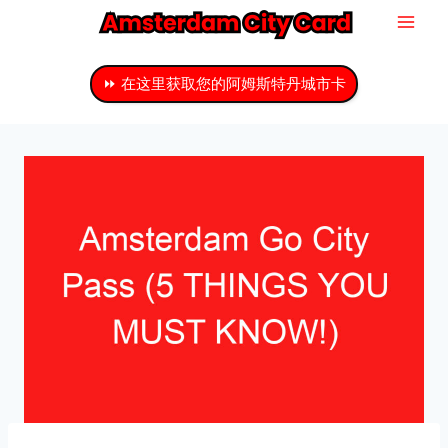
跳
至
主
⏩ 在这里获取您的阿姆斯特丹城市卡
要
内
容