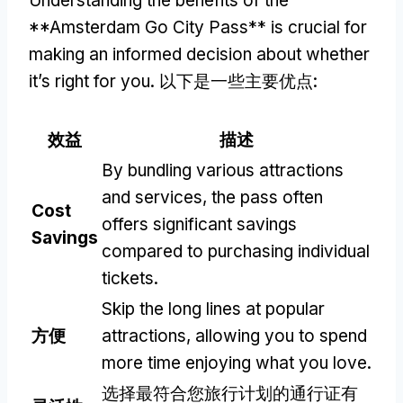
Understanding the benefits of the
**Amsterdam Go City Pass** is crucial for
making an informed decision about whether
it’s right for you
. 以下是一些主要优点:
效益
描述
By bundling various attractions
and services
,
the pass often
Cost
offers significant savings
Savings
compared to purchasing individual
tickets
.
Skip the long lines at popular
方便
attractions
,
allowing you to spend
more time enjoying what you love
.
选择最符合您旅行计划的通行证有