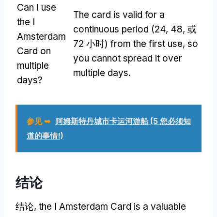
Can I use
The card is valid for a
the I
continuous period
(24, 48, 或
Amsterdam
72 小时)
from the first use
,
so
Card on
you cannot spread it over
multiple
multiple days
.
days
?
参见 ➥
阿姆斯特丹城市卡运河游船 (5 您必须知
道的事情!)
结论
结论,
the I Amsterdam Card is a valuable