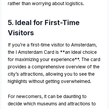
rather than worrying about logistics
.
5.
Ideal for First-Time
Visitors
If you’re a first-time visitor to Amsterdam
,
the I Amsterdam Card is **an ideal choice
for maximizing your experience**
.
The card
provides a comprehensive overview of the
city’s attractions
,
allowing you to see the
highlights without getting overwhelmed
.
For newcomers
,
it can be daunting to
decide which museums and attractions to