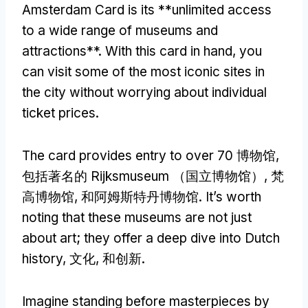
Amsterdam Card is its **unlimited access
to a wide range of museums and
attractions**
.
With this card in hand
,
you
can visit some of the most iconic sites in
the city without worrying about individual
ticket prices
.
The card provides entry to over
70 博物馆,
包括著名的 Rijksmuseum （国立博物馆）, 梵
高博物馆, 和阿姆斯特丹博物馆.
It’s worth
noting that these museums are not just
about art
;
they offer a deep dive into Dutch
history
, 文化, 和创新.
Imagine standing before masterpieces by