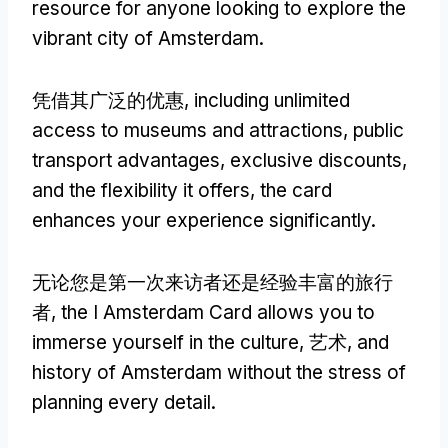
resource for anyone looking to explore the
vibrant city of Amsterdam
.
凭借其广泛的优惠,
including unlimited
access to museums and attractions
,
public
transport advantages
,
exclusive discounts
,
and the flexibility it offers
,
the card
enhances your experience significantly
.
无论您是第一次来访者还是经验丰富的旅行
者,
the I Amsterdam Card allows you to
immerse yourself in the culture
, 艺术,
and
history of Amsterdam without the stress of
planning every detail
.