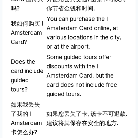
吗?
你节省金钱和时间.
You can purchase the I
我如何购买 I
Amsterdam Card online
,
at
Amsterdam
various locations in the city
,
Card?
or at the airport
.
Some guided tours offer
Does the
discounts with the I
card include
Amsterdam Card
,
but the
guided
card does not include free
tours
?
guided tours
.
如果我丢失
了我的 I
如果您丢失了卡, 该卡不可退款.
Amsterdam
建议将其保存在安全的地方.
卡怎么办?