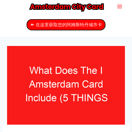
跳
至
主
⏩ 在这里获取您的阿姆斯特丹城市卡
要
内
容