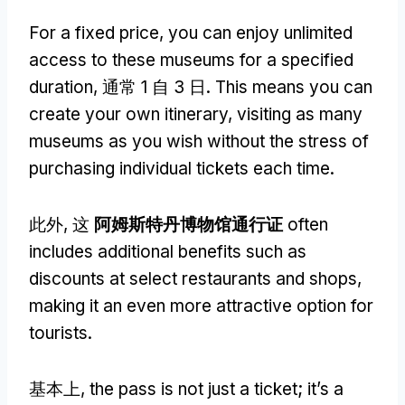
For a fixed price
,
you can enjoy unlimited
access to these museums for a specified
duration
, 通常 1 自 3 日.
This means you can
create your own itinerary
,
visiting as many
museums as you wish without the stress of
purchasing individual tickets each time
.
此外, 这
阿姆斯特丹博物馆通行证
often
includes additional benefits such as
discounts at select restaurants and shops
,
making it an even more attractive option for
tourists
.
基本上,
the pass is not just a ticket
;
it’s a