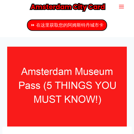
跳
至
主
⏩ 在这里获取您的阿姆斯特丹城市卡
要
内
容