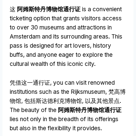
这
阿姆斯特丹博物馆通行证
is a convenient
ticketing option that grants visitors access
to over
30
museums and attractions in
Amsterdam and its surrounding areas
.
This
pass is designed for art lovers
,
history
buffs
,
and anyone eager to explore the
cultural wealth of this iconic city
.
凭借这一通行证,
you can visit renowned
institutions such as the Rijksmuseum
, 梵高博
物馆, 包括斯达德利克博物馆, 以及其他景点.
The beauty of the
阿姆斯特丹博物馆通行证
lies not only in the breadth of its offerings
but also in the flexibility it provides
.