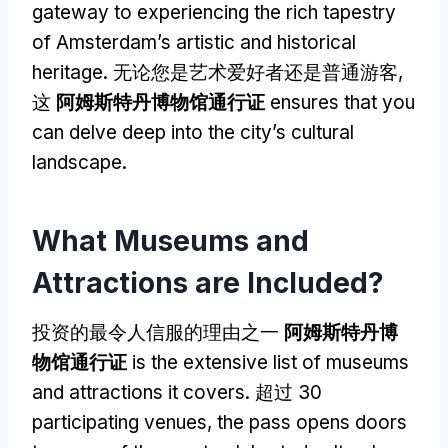
gateway to experiencing the rich tapestry
of Amsterdam’s artistic and historical
heritage
. 无论您是艺术爱好者还是普通游客,
这
阿姆斯特丹博物馆通行证
ensures that you
can delve deep into the city’s cultural
landscape
.
What Museums and
Attractions are Included
?
投资的最令人信服的理由之一
阿姆斯特丹博
物馆通行证
is the extensive list of museums
and attractions it covers
. 超过 30
participating venues
,
the pass opens doors