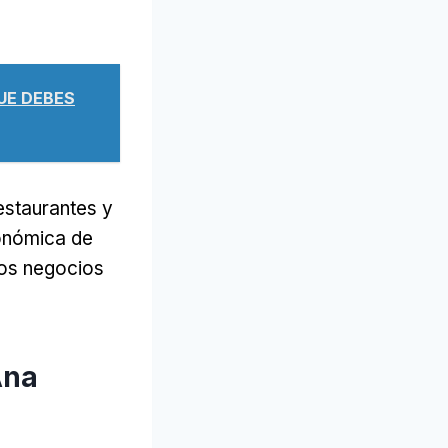
QUE DEBES
estaurantes y
conómica de
los negocios
Ana