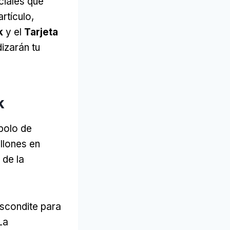
ciales que
rtículo,
k
y el
Tarjeta
izarán tu
k
bolo de
llones en
 de la
escondite para
La