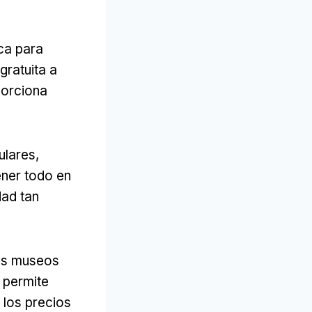
ica para
gratuita a
porciona
ulares,
ener todo en
dad tan
ros museos
 permite
 los precios