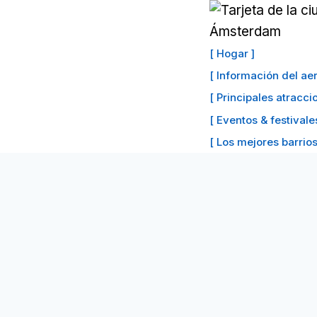
Saltar
al
Contenido
[ Hogar ]
[ Información del a
[ Principales atracc
[ Eventos & festivale
[ Los mejores barrios 