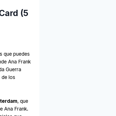
Card (5
as que puedes
donde Ana Frank
nda Guerra
 de los
sterdam
, que
e Ana Frank.