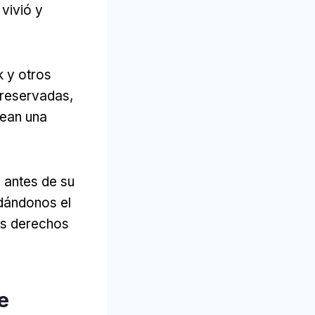
vivió y
k y otros
preservadas,
rean una
 antes de su
rdándonos el
los derechos
e