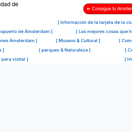
⏩ Consigue tu Amster
[ Información de la tarjeta de la 
eropuerto de Ámsterdam ]
[ Las mejores cosas que 
iones Ámsterdam ]
[ Museos & Cultural ]
[ Com
s ]
[ parques & Naturaleza ]
[ C
para visitar ]
[ H