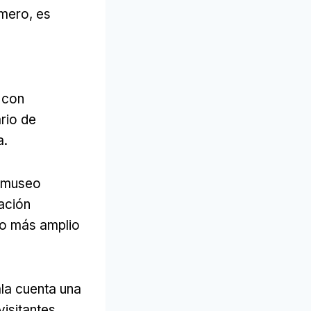
imero, es
 con
rio de
a.
l museo
ación
xto más amplio
la cuenta una
visitantes