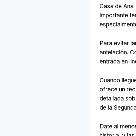
Casa de Ana F
importante te
especialmente
Para evitar l
antelación. C
entrada en lí
Cuando llegue
ofrece un rec
detallada sobr
de la Segunda
Date al menos
historia, y la