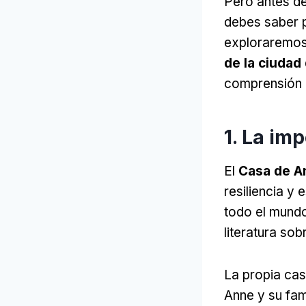
Pero antes de
debes saber p
exploraremos
de la ciuda
comprensión d
1. La im
El
Casa de A
resiliencia y
todo el mundo
literatura sob
La propia cas
Anne y su fam