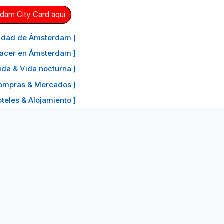
dam City Card aquí
ciudad de Ámsterdam ]
hacer en Ámsterdam ]
ida & Vida nocturna ]
ompras & Mercados ]
oteles & Alojamiento ]