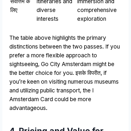
सर्वोत्तम के
itineraries and
immersion and
लिए
diverse
comprehensive
interests
exploration
The table above highlights the primary
distinctions between the two passes
.
If you
prefer a more flexible approach to
sightseeing
,
Go City Amsterdam might be
the better choice for you
. इसके विपरीत,
if
you’re keen on visiting numerous museums
and utilizing public transport
,
the I
Amsterdam Card could be more
advantageous
.
4.
Pricing and Value for