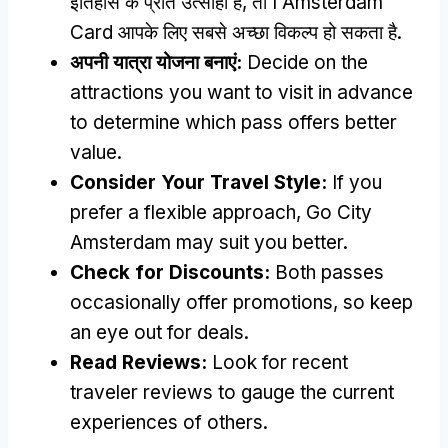
इतिहास के प्रति उत्साही हैं, तो I Amsterdam
Card आपके लिए सबसे अच्छा विकल्प हो सकता है.
अपनी यात्रा योजना बनाएं:
Decide on the
attractions you want to visit in advance
to determine which pass offers better
value
.
Consider Your Travel Style
:
If you
prefer a flexible approach
,
Go City
Amsterdam may suit you better
.
Check for Discounts
:
Both passes
occasionally offer promotions
,
so keep
an eye out for deals
.
Read Reviews
:
Look for recent
traveler reviews to gauge the current
experiences of others
.