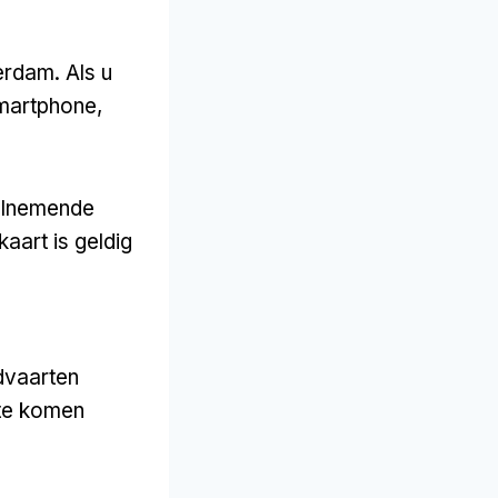
erdam. Als u
smartphone,
eelnemende
aart is geldig
dvaarten
 te komen