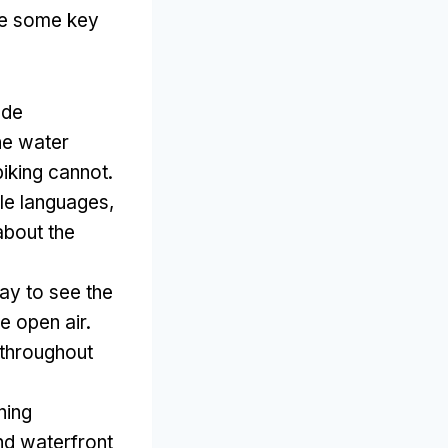
re some key
 de
he water
biking cannot
.
ple languages
,
about the
ay to see the
e open air
.
 throughout
.
ning
nd waterfront