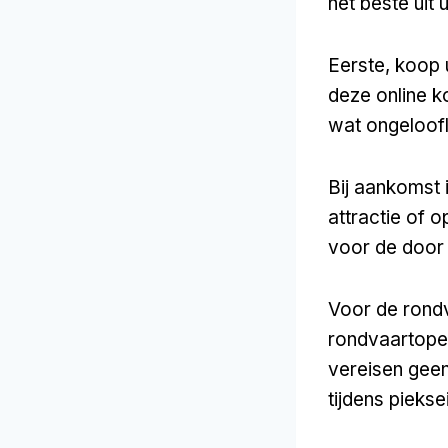
het beste uit 
Eerste, koop 
deze online k
wat ongeloofli
Bij aankomst 
attractie of 
voor de door 
Voor de rond
rondvaartoper
vereisen geen
tijdens piekse