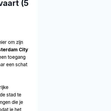
aart (5
ier om zijn
terdam City
leen toegang
aar een schat
ijke
de stad te
ingen die je
dat je het