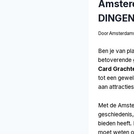
Amsterd
DINGEN
Door
Amsterdams
Ben je van pl
betoverende g
Card Gracht
tot een gewel
aan attracties
Met de Amster
geschiedenis,
bieden heeft. 
moet weten o