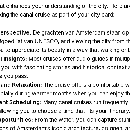
at enhances your understanding of the city
.
Here a
king the canal cruise as part of your city card
:
erspective
:
De grachten van Amsterdam staan op
fgoedlijst van UNESCO,
and viewing the city from t
u to appreciate its beauty in a way that walking or 
l Insights
:
Most cruises offer audio guides in multi
 you with fascinating stories and historical context 
s you pass
.
and Relaxation
:
The cruise offers a comfortable w
cially during warmer months when you can enjoy th
ent Scheduling
:
Many canal cruises run frequently
allowing you to choose a time that fits your itinerary
portunities
:
From the water
,
you can capture stun
phs of Amsterdam’s iconic architecture
, bruggen,
a