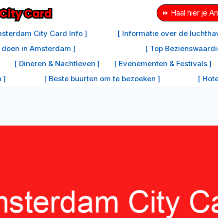
⏩ Haal hier je 
sterdam City Card Info ]
[ Informatie over de luchth
e doen in Amsterdam ]
[ Top Bezienswaard
[ Dineren & Nachtleven ]
[ Evenementen & Festivals ]
 ]
[ Beste buurten om te bezoeken ]
[ Hot