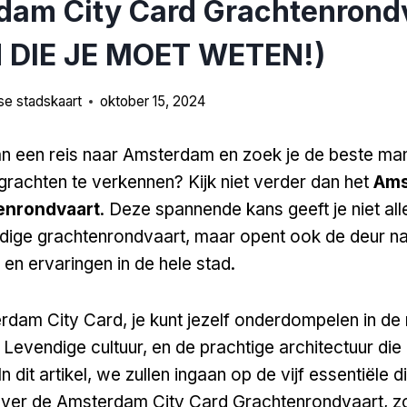
am City Card Grachtenrondv
 DIE JE MOET WETEN!)
e stadskaart
oktober 15, 2024
an een reis naar Amsterdam en zoek je de beste man
rachten te verkennen? Kijk niet verder dan het
Ams
enrondvaart
. Deze spannende kans geeft je niet al
dige grachtenrondvaart, maar opent ook de deur n
 en ervaringen in de hele stad.
dam City Card, je kunt jezelf onderdompelen in de r
 Levendige cultuur, en de prachtige architectuur die 
In dit artikel, we zullen ingaan op de vijf essentiële d
ver de Amsterdam City Card Grachtenrondvaart, zo