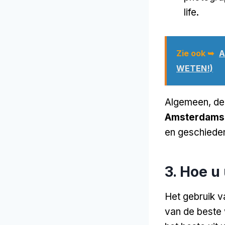
life
.
Zie ook ➥
A
WETEN!)
Algemeen, de 
Amsterdamse
en geschieden
3. Hoe u
Het gebruik 
van de beste 