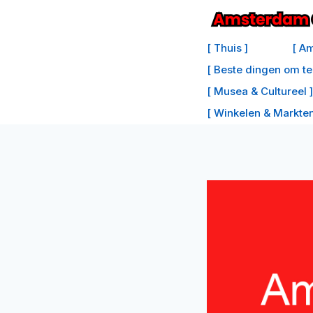
Doorgaan
naar
[ Thuis ]
[ Am
inhoud
[ Beste dingen om t
[ Musea & Cultureel ]
[ Winkelen & Markten