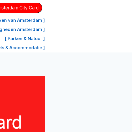
Amsterdam City Card
aven van Amsterdam ]
igheden Amsterdam ]
[ Parken & Natuur ]
els & Accommodatie ]