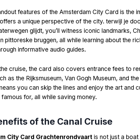
andout features of the Amsterdam City Card is the i
offers a unique perspective of the city
. terwijl je do
aterwegen glijdt,
you’ll witness iconic landmarks
, C
n pittoreske bruggen,
all while learning about the ri
rough informative audio guides
.
 the cruise
,
the card also covers entrance fees to 
uch as the Rijksmuseum
, Van Gogh Museum,
and the
means you can skip the lines and enjoy the art and cu
 famous for
,
all while saving money
.
nefits of the Canal Cruise
m City Card Grachtenrondvaart
is not just a boat