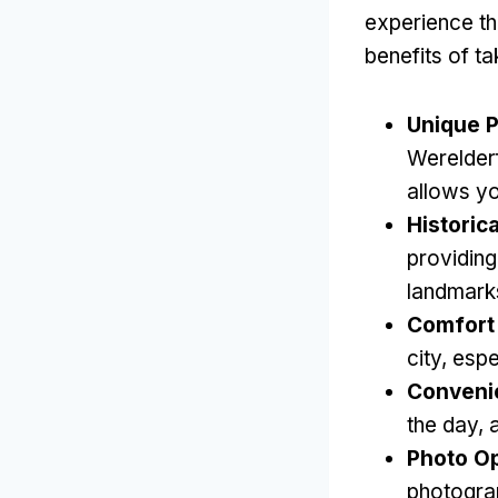
experience th
benefits of ta
Unique P
Werelder
allows yo
Historica
providing
landmark
Comfort 
city
,
espe
Conveni
the day
,
Photo Op
photogra