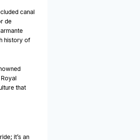
ncluded canal
or de
harmante
ch history of
renowned
 Royal
lture that
 ride
;
it’s an