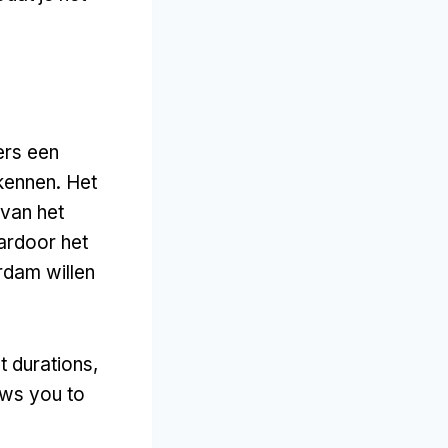
ers een
kennen. Het
van het
ardoor het
rdam willen
t durations
,
lows you to