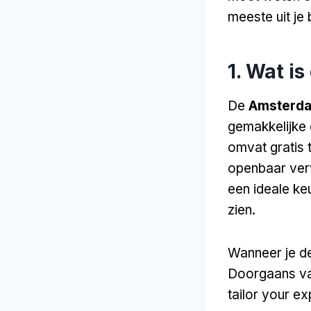
meeste uit je
1. Wat i
De
Amsterda
gemakkelijke 
omvat gratis 
openbaar verv
een ideale ke
zien.
Wanneer je de
Doorgaans var
tailor your e