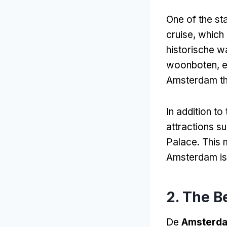
One of the st
cruise
,
which 
historische w
woonboten, e
Amsterdam th
In addition to
attractions s
Palace
.
This 
Amsterdam is
2.
The Be
De
Amsterda