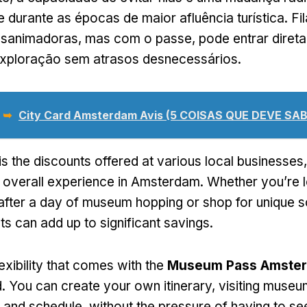
 durante as épocas de maior afluência turística. Fi
sanimadoras, mas com o passe, pode entrar diret
 exploração sem atrasos desnecessários.
 ➥
City Card Amsterdam Avis (5 COISAS QUE DEVE SAB
is the discounts offered at various local businesses
 overall experience in Amsterdam
.
Whether you’re l
after a day of museum hopping or shop for unique s
ts can add up to significant savings
.
lexibility that comes with the
Museum Pass Amste
d
.
You can create your own itinerary
,
visiting muse
s and schedule
,
without the pressure of having to se