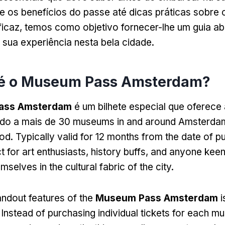
de os benefícios do passe até dicas práticas sobre 
ficaz, temos como objetivo fornecer-lhe um guia a
 sua experiência nesta bela cidade.
e é o Museum Pass Amsterdam?
ass Amsterdam
é um bilhete especial que oferece 
ado a mais de 30
museums in and around Amsterdam
iod
.
Typically valid for
12
months from the date of p
t for art enthusiasts
,
history buffs
,
and anyone keen
selves in the cultural fabric of the city
.
andout features of the
Museum Pass Amsterdam
i
.
Instead of purchasing individual tickets for each 