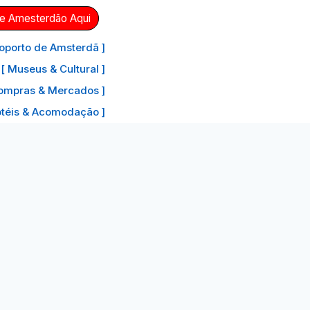
de Amesterdão Aqui
oporto de Amsterdã ]
[ Museus & Cultural ]
ompras & Mercados ]
otéis & Acomodação ]