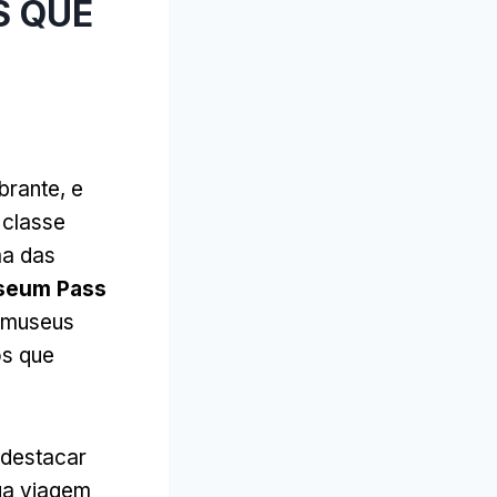
S QUE
brante, e
 classe
ma das
seum Pass
s museus
os que
destacar
ua viagem