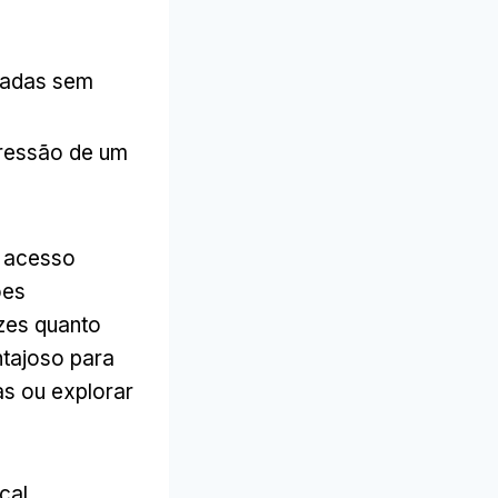
nadas sem
pressão de um
 acesso
ões
zes quanto
ntajoso para
as ou explorar
cal,