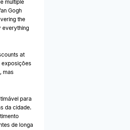
e multiple
Van Gogh
vering the
y everything
scounts at
a exposições
s, mas
timável para
as da cidade.
stimento
entes de longa