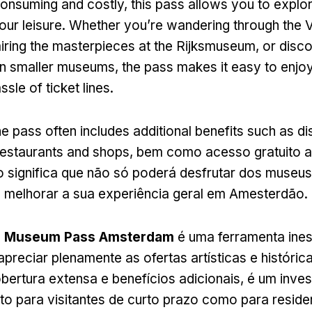
consuming and costly
,
this pass allows you to explor
our leisure
.
Whether you’re wandering through the 
iring the masterpieces at the Rijksmuseum
,
or disco
in smaller museums
,
the pass makes it easy to enjo
ssle of ticket lines
.
he pass often includes additional benefits such as di
 restaurants and shops
, bem como acesso gratuito 
to significa que não só poderá desfrutar dos museu
melhorar a sua experiência geral em Amesterdão.
o
Museum Pass Amsterdam
é uma ferramenta ines
preciar plenamente as ofertas artísticas e históric
ertura extensa e benefícios adicionais, é um inve
anto para visitantes de curto prazo como para resid