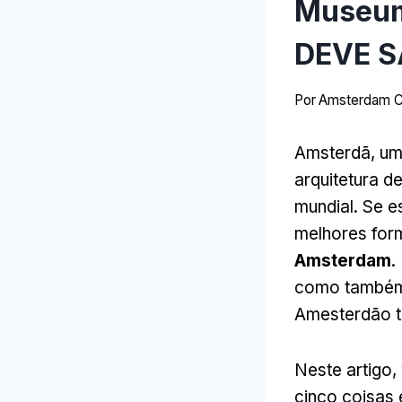
Museum
DEVE S
Por
Amsterdam C
Amsterdã, uma
arquitetura d
mundial. Se e
melhores form
Amsterdam
.
como também p
Amesterdão t
Neste artigo
cinco coisas