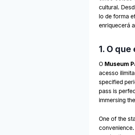
cultural. Des
lo de forma e
enriquecerá a
1. O qu
O
Museum P
acesso ilimit
specified per
pass is perfec
immersing them
One of the st
convenience