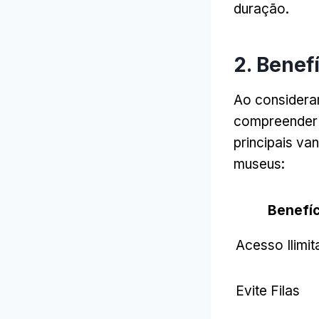
duração.
2. Benef
Ao considerar
compreender a
principais va
museus:
Benefíc
Acesso Ilimi
Evite Filas