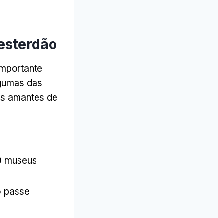
esterdão
 importante
lgumas das
os amantes de
30 museus
o passe