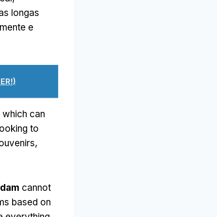
las longas
amente e
ER!)
,
which can
ooking to
ouvenirs
,
rdam
cannot
ums based on
e everything