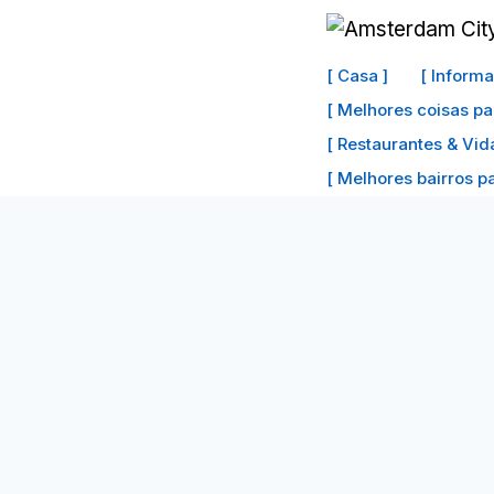
Ir
para
[ Casa ]
[ Inform
o
[ Melhores coisas pa
conteúdo
[ Restaurantes & Vid
[ Melhores bairros par