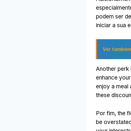
especialmente
podem ser de
iniciar a sua
Ver também
Another perk 
enhance your
enjoy a meal 
these discoun
Por fim,
the f
be overstate
your interest