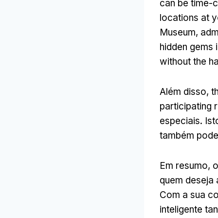
can be time-
locations at y
Museum
,
adm
hidden gems 
without the ha
Além disso,
t
participating
especiais. Is
também pode 
Em resumo, 
quem deseja a
Com a sua cob
inteligente t