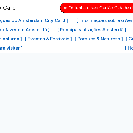
⏩ Obtenha o seu Cartão Cidade 
ações do Amsterdam City Card ]
[ Informações sobre o Aer
ra fazer em Amsterdã ]
[ Principais atrações Amsterdã ]
a noturna ]
[ Eventos & Festivais ]
[ Parques & Natureza ]
[ C
a visitar ]
[ H