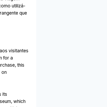
como utilizá-
brangente que
aos visitantes
 for a
urchase
,
this
 on
s its
museum
,
which