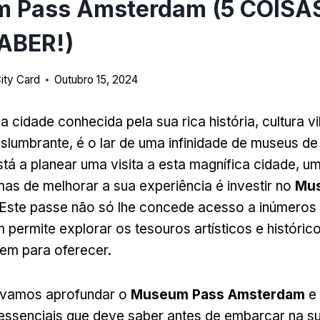
 Pass Amsterdam (5 COISA
ABER!)
ity Card
Outubro 15, 2024
 cidade conhecida pela sua rica história, cultura vi
eslumbrante, é o lar de uma infinidade de museus de
stá a planear uma visita a esta magnífica cidade, u
as de melhorar a sua experiência é investir no
Mu
 Este passe não só lhe concede acesso a inúmero
ermite explorar os tesouros artísticos e históric
em para oferecer.
, vamos aprofundar o
Museum Pass Amsterdam
e 
 essenciais que deve saber antes de embarcar na s