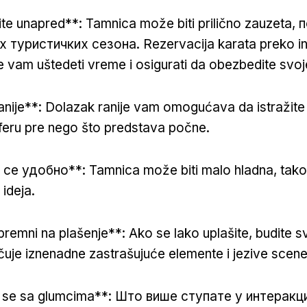
ite unapred**: Tamnicа može biti prilično zauzeta,
 туристичких сезона. Rezervacija karata preko in
vam uštedeti vreme i osigurati da obezbedite svoj
anije**: Dolazak ranije vam omogućava da istražite 
feru pre nego što predstava počne.
се удобно**: Tamnicа može biti malo hladna, tako
ideja.
premni na plašenje**: Ako se lako uplašite, budite s
učuje iznenadne zastrašujuće elemente i jezive scene
te se sa glumcima**: Што више ступате у интеракц