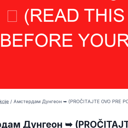
kcije
/
Амстердам Дунгеон ➥ (PROČITAJTE OVO PRE P
дам Дунгеон ➥ (PROČITAJ