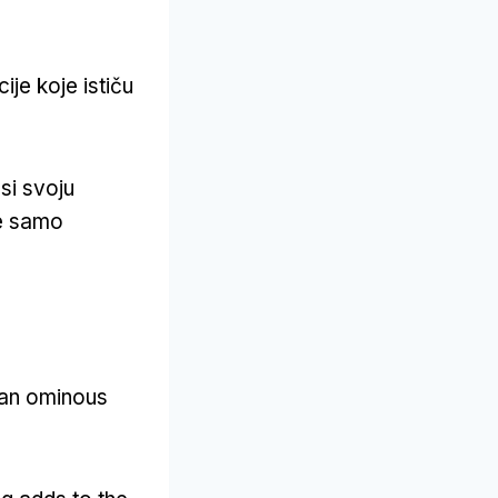
ije koje ističu
si svoju
ne samo
 an ominous