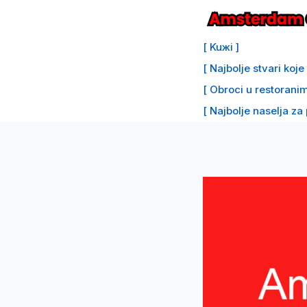
Preskoči
na
[ Kuжi ]
sadržaj
[ Najbolje stvari koj
[ Obroci u restoranim
[ Najbolje naselja za