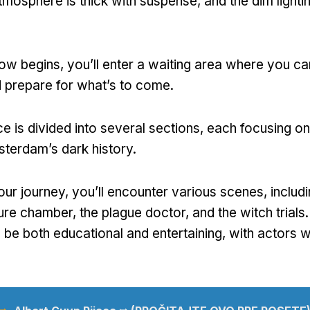
tmosphere is thick with suspense
,
and the dim lighti
how begins
,
you’ll enter a waiting area where you ca
 prepare for what’s to come
.
e is divided into several sections
,
each focusing on 
terdam’s dark history
.
our journey
,
you’ll encounter various scenes
,
includ
ture chamber
,
the plague doctor
,
and the witch trials
o be both educational and entertaining
,
with actors w