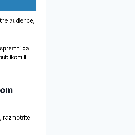
)
 the audience
,
 spremni da
ublikom ili
kom
, razmotrite