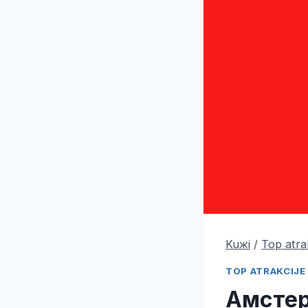
Kuжi
/
Top atra
TOP ATRAKCIJE
Амстер