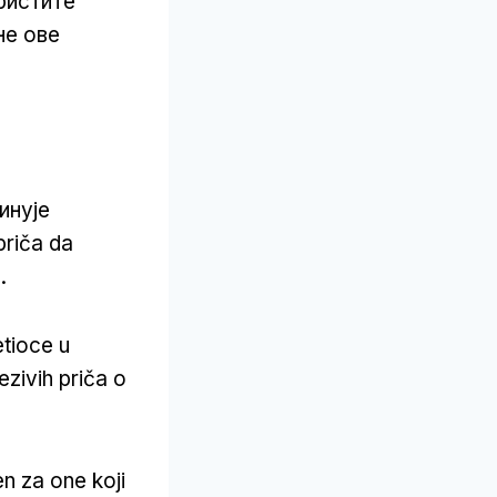
ристите
не ове
инује
priča da
.
tioce u
ezivih priča o
n za one koji