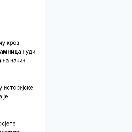
му кроз
Тамница
нуди
 на начин
у историјске
 је
осјете