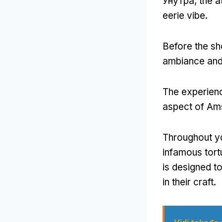
Унутра,
the a
eerie vibe
.
Before the s
ambiance and
The experienc
aspect of Ams
Throughout y
infamous tor
is designed t
in their craft
.