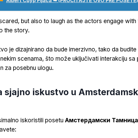
 ➥
Albert Cuyp Pijaca ➥ (PROČITAJTE OVO PRE POSETE
 scared
,
but also to laugh as the actors engage with
to the story
.
vo je dizajnirano da bude imerzivno, tako da budite
nekim scenama, što može uključivati interakciju sa p
ran za posebnu ulogu.
a sjajno iskustvo u Amsterdams
imalno iskoristili posetu
Амстердамски Тамница
avete: