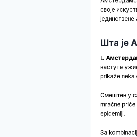
Амстердамск
своје искуст
јединствене 
Шта је 
U
Амстерда
наступе уживо
prikaže neka o
Смештен у са
mračne priče o
epidemiji.
Sa kombinaci