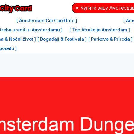
⏩ Купите вашу Амстердам
[ Amsterdam Citi Card Info ]
[ Ams
e treba uraditi u Amsterdamu ]
[ Top Atrakcije Amsterdam ]
a & Noćni život ]
[ Događaji & Festivala ]
[ Parkove & Priroda ]
 posetu ]