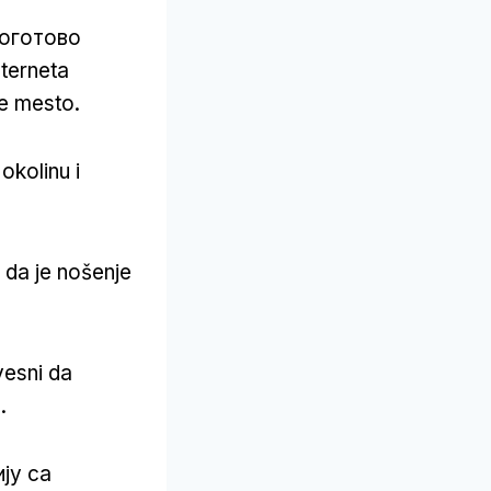
 поготово
terneta
e mesto.
okolinu i
 da je nošenje
vesni da
.
ију са