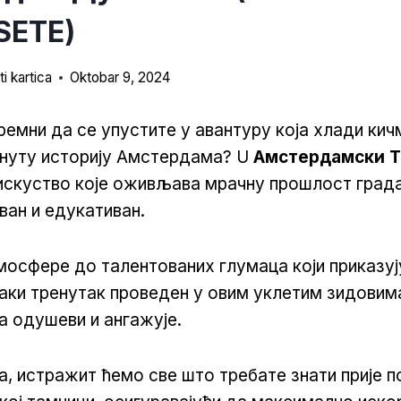
SETE)
i kartica
Oktobar 9, 2024
ремни да се упустите у авантуру која хлади кич
рнуту историју Амстердама? U
Амстердамски 
искуство које оживљава мрачну прошлост града
аван и едукативан.
мосфере до талентованих глумаца који приказуј
аки тренутак проведен у овим уклетим зидовима
а одушеви и ангажује.
ka, истражит ћемо све што требате знати прије п