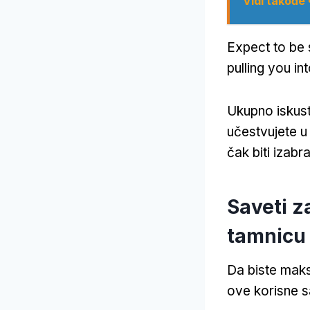
Vidi takođe
Expect to be
pulling you in
Ukupno iskust
učestvujete u 
čak biti izab
Saveti z
tamnicu
Da biste maks
ove korisne s