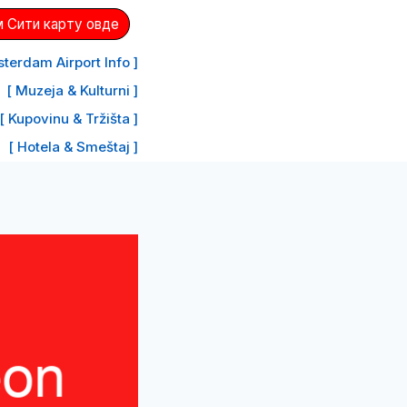
 Сити карту овде
terdam Airport Info ]
[ Muzeja & Kulturni ]
[ Kupovinu & Tržišta ]
[ Hotela & Smeštaj ]