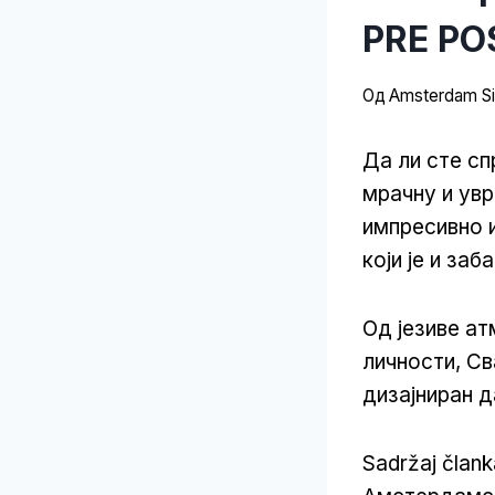
PRE PO
Од
Amsterdam Sit
Да ли сте сп
мрачну и ув
импресивно 
који је и заб
Од језиве ат
личности, Св
дизајниран д
Sadržaj član