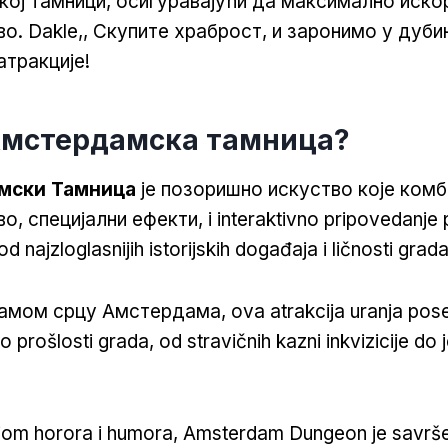
ој тамници, осигуравајући да максимално иско
во. Dakle,, Скупите храброст, и заронимо у дуби
атракције!
Амстердамска тамница?
мски Тамница
је позоришно искуство које комб
, специјални ефекти, i interaktivno pripovedanje 
d najzloglasnijih istorijskih događaja i ličnosti grada
мом срцу Амстердама, ova atrakcija uranja pose
 prošlosti grada, od stravičnih kazni inkvizicije do j
jom horora i humora, Amsterdam Dungeon je savrše