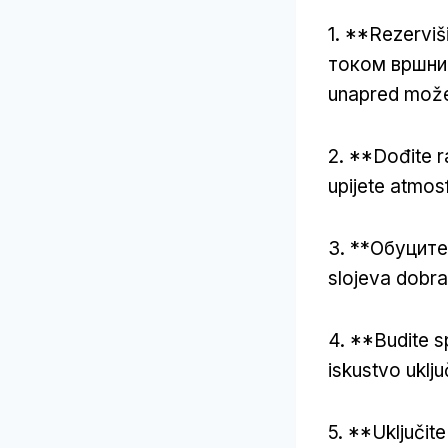
1. **Rezerviš
током вршних
unapred može 
2. **Dođite r
upijete atmos
3. **Обуците 
slojeva dobra 
4. **Budite s
iskustvo uklj
5. **Uključi