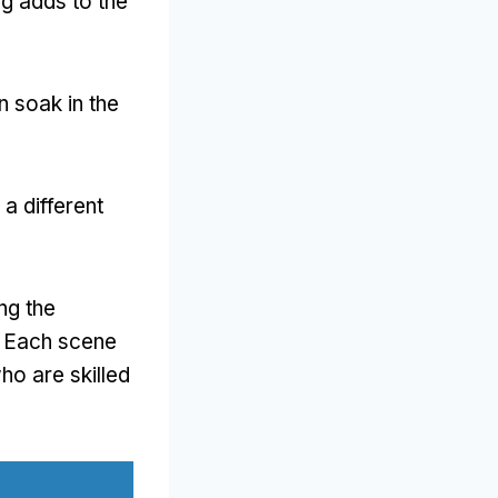
ng adds to the
n soak in the
a different
ing the
.
Each scene
ho are skilled