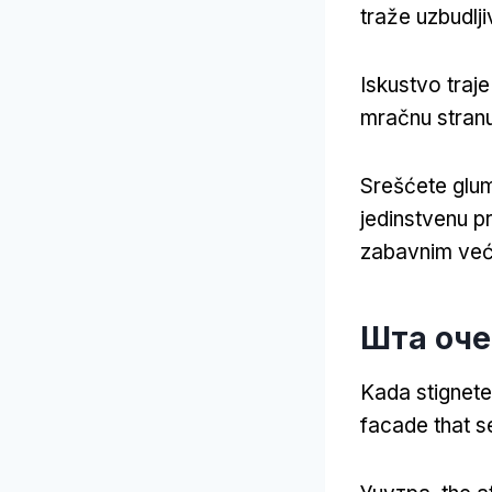
traže uzbudljiv
Iskustvo traje
mračnu stranu
Srešćete glum
jedinstvenu pr
zabavnim već
Шта оче
Kada stignet
facade that s