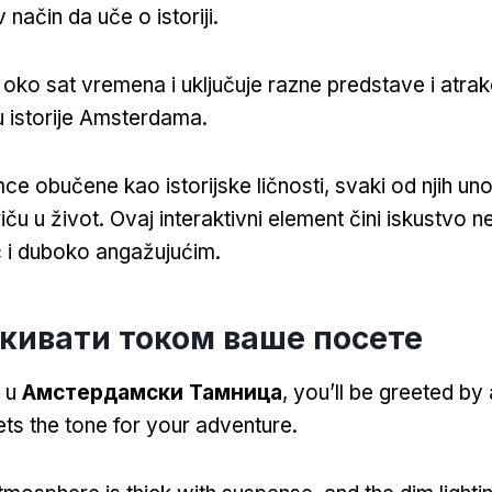
 način da uče o istoriji.
 oko sat vremena i uključuje razne predstave i atrakc
 istorije Amsterdama.
ce obučene kao istorijske ličnosti, svaki od njih uno
iču u život. Ovaj interaktivni element čini iskustvo 
 i duboko angažujućim.
кивати током ваше посете
e u
Амстердамски Тамница
,
you’ll be greeted by
ets the tone for your adventure
.