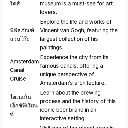
ริคส์
museum is a must-see for art
lovers
.
Explore the life and works of
พิพิธภัณฑ์
Vincent van Gogh
,
featuring the
แวนโก๊ะ
largest collection of his
paintings
.
Experience the city from its
Amsterdam
famous canals
,
offering a
Canal
unique perspective of
Cruise
Amsterdam’s architecture
.
Learn about the brewing
ไฮเนเก้น
process and the history of this
เอ็กซ์พีเรียน
iconic beer brand in an
ซ์
interactive setting
.