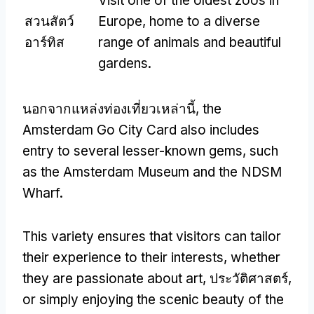
Visit one of the oldest zoos in
สวนสัตว์
Europe
,
home to a diverse
อาร์ทิส
range of animals and beautiful
gardens
.
นอกจากแหล่งท่องเที่ยวเหล่านี้,
the
Amsterdam Go City Card also includes
entry to several lesser-known gems
,
such
as the Amsterdam Museum and the NDSM
Wharf
.
This variety ensures that visitors can tailor
their experience to their interests
,
whether
they are passionate about art
, ประวัติศาสตร์,
or simply enjoying the scenic beauty of the