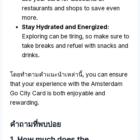
restaurants and shops to save even
more
.
Stay Hydrated and Energized
:
Exploring can be tiring
,
so make sure to
take breaks and refuel with snacks and
drinks
.
โดยทําตามคําแนะนําเหล่านี้,
you can ensure
that your experience with the Amsterdam
Go City Card is both enjoyable and
rewarding
.
คําถามที่พบบ่อย
1.
How much does the