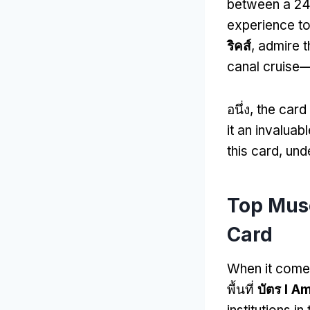
between a
24
experience to
ริคส์
,
admire t
canal cruise—
อนึ่ง,
the card
it an invaluab
this card
,
unde
Top Muse
Card
When it com
พื้นที่
บัตร I A