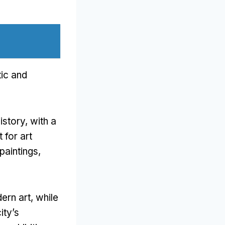
tic and
istory
,
with a
 for art
paintings
,
ern art
,
while
ity’s