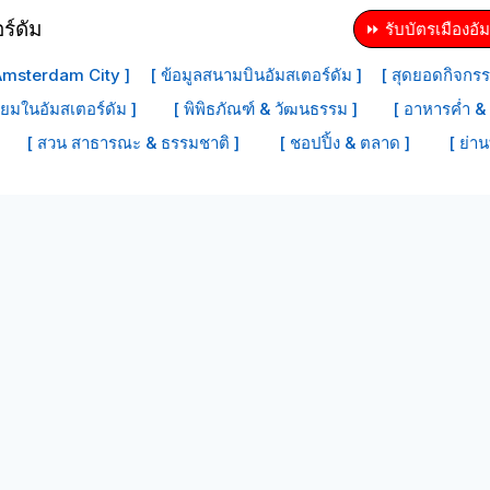
⏩ รับบัตรเมืองอัม
 Amsterdam City ]
[ ข้อมูลสนามบินอัมสเตอร์ดัม ]
[ สุดยอดกิจกรร
ิยมในอัมสเตอร์ดัม ]
[ พิพิธภัณฑ์ & วัฒนธรรม ]
[ อาหารค่ำ & 
[ สวน สาธารณะ & ธรรมชาติ ]
[ ชอปปิ้ง & ตลาด ]
[ ย่าน