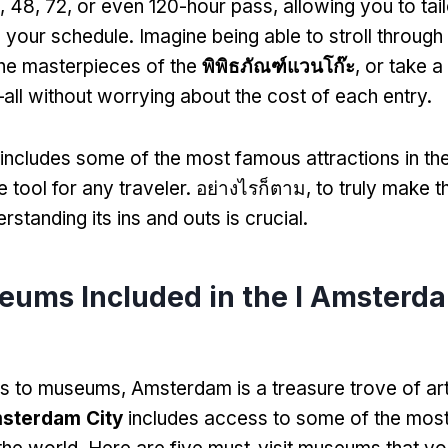
, 48, 72,
or even 120-hour pass
,
allowing you to tai
 your schedule
.
Imagine being able to stroll through
he masterpieces of the
พิพิธภัณฑ์แวนโก๊ะ
,
or take a 
all without worrying about the cost of each entry
.
 includes some of the most famous attractions in the
le tool for any traveler
. อย่างไรก็ตาม,
to truly make t
rstanding its ins and outs is crucial
.
ums Included in the I Amsterda
es to museums
,
Amsterdam is a treasure trove of art
msterdam City
includes access to some of the most