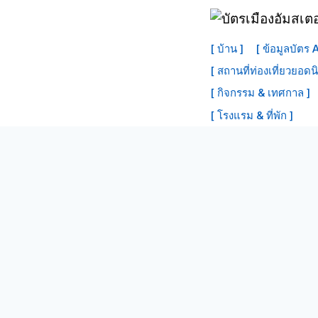
ข้าม
ไป
[ บ้าน ]
[ ข้อมูลบัตร
ที่
[ สถานที่ท่องเที่ยวยอดน
เนื้อหา
[ กิจกรรม & เทศกาล ]
[ โรงแรม & ที่พัก ]