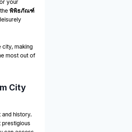
lor your
 the
พิพิธภัณฑ์
leisurely
 city
,
making
he most out of
m City
 and history
.
 prestigious