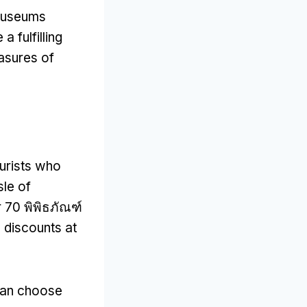
 museums
 fulfilling
easures of
ourists who
sle of
r
70 พิพิธภัณฑ์
 discounts at
an choose