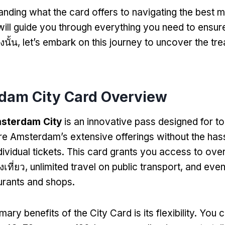
nding what the card offers to navigating the best
ill guide you through everything you need to ensure a
ังนั้น,
let’s embark on this journey to uncover the tr
rdam City Card Overview
msterdam City
is an innovative pass designed for t
re Amsterdam’s extensive offerings without the has
ividual tickets
.
This card grants you access to ove
เที่ยว,
unlimited travel on public transport
,
and even
urants and shops
.
mary benefits of the City Card is its flexibility
.
You c