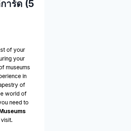
้การ์ด (5
st of your
during your
a of museums
perience in
tapestry of
he world of
 you need to
f Museums
visit
.