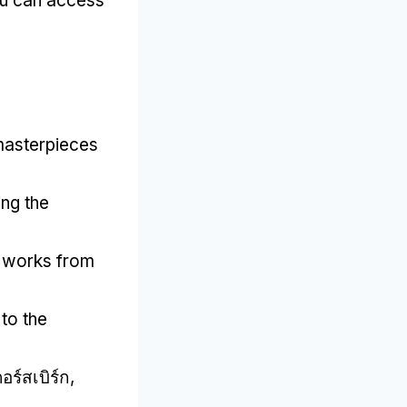
ou can access
asterpieces
ng the
 works from
to the
อร์สเบิร์ก,