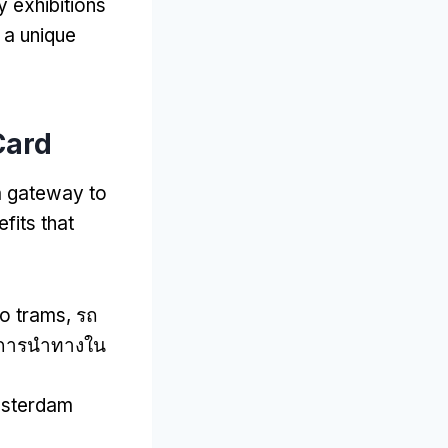
y exhibitions
 a unique
Card
 a gateway to
fits that
to trams
, รถ
อการนําทางใน
msterdam