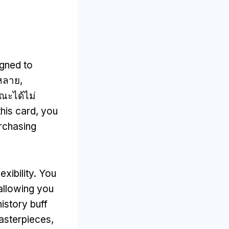
igned to
หลาย,
ณะได้ไม่
this card
,
you
rchasing
xibility
.
You
allowing you
istory buff
masterpieces
,