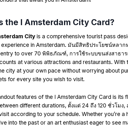
s the I Amsterdam City Card
?
msterdam City
is a comprehensive tourist pass des
 experience in Amsterdam
. มันมีสิทธิประโยชน์หลาก
 entry to over
70 พิพิธภัณฑ์, การใช้ระบบขนส่งสาธาร
counts at various attractions and restaurants
.
With 
he city at your own pace without worrying about pu
kets for every site you wish to visit
.
ndout features of the I Amsterdam City Card is its fle
tween different durations
, ตั้งแต่ 24 ถึง 120 ชั่วโมง,
 visit according to your schedule
.
Whether you’re a h
lve into the past or an art enthusiast eager to see 