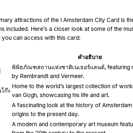
imary attractions of the I Amsterdam City Card is th
ms included
.
Here’s a closer look at some of the mus
you can access with this card
:
คำอธิบาย
พิพิธภัณฑสถานแห่งชาติเนเธอร์แลนด์,
featuring
์
by Rembrandt and Vermeer
.
Home to the world’s largest collection of work
โก๊ะ
van Gogh
,
showcasing his life and art
.
A fascinating look at the history of Amsterdam 
origins to the present day
.
A modern and contemporary art museum featu