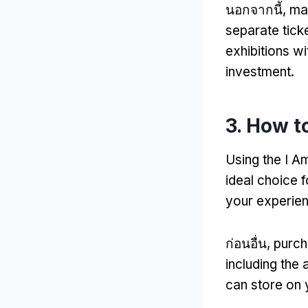
นอกจากนี้,
man
separate tick
exhibitions wi
investment
.
3.
How to
Using the I A
ideal choice f
your experie
ก่อนอื่น,
purch
including the 
can store on 