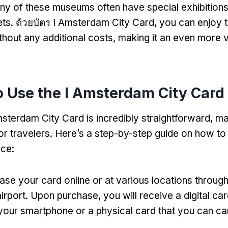
y of these museums often have special exhibitions 
ets
. ด้วยบัตร I Amsterdam City Card,
you can enjoy 
thout any additional costs
,
making it an even more 
 Use the I Amsterdam City Card
msterdam City Card is incredibly straightforward
,
ma
or travelers
.
Here’s a step-by-step guide on how t
nce
:
ase your card online or at various locations through
airport
.
Upon purchase
,
you will receive a digital ca
your smartphone or a physical card that you can ca