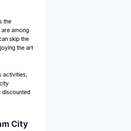
s the
 are among
can skip the
oying the art
 activities
,
city
a discounted
am City