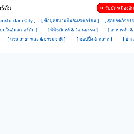
⏩ รับบัตรเมืองอัม
 Amsterdam City ]
[ ข้อมูลสนามบินอัมสเตอร์ดัม ]
[ สุดยอดกิจกรร
ิยมในอัมสเตอร์ดัม ]
[ พิพิธภัณฑ์ & วัฒนธรรม ]
[ อาหารค่ำ & 
[ สวน สาธารณะ & ธรรมชาติ ]
[ ชอปปิ้ง & ตลาด ]
[ ย่าน