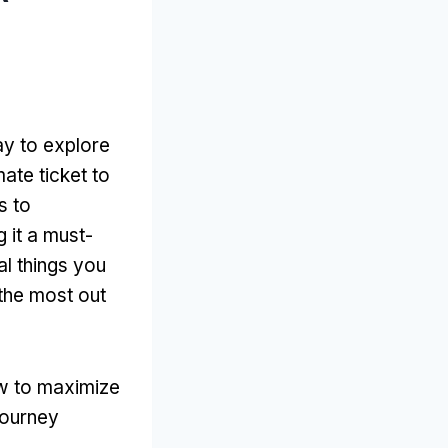
ay to explore
mate ticket to
s to
 it a must-
al things you
the most out
ow to maximize
journey