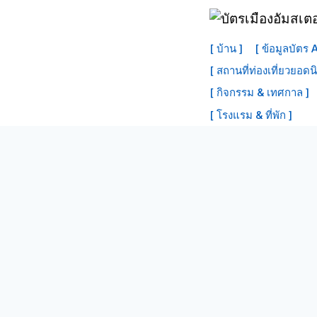
ข้าม
ไป
[ บ้าน ]
[ ข้อมูลบัตร
ที่
[ สถานที่ท่องเที่ยวยอดน
เนื้อหา
[ กิจกรรม & เทศกาล ]
[ โรงแรม & ที่พัก ]