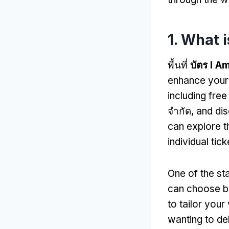
1.
What i
พื้นที่
บัตร I A
enhance your
including free
จำกัด,
and dis
can explore t
individual tic
One of the sta
can choose be
to tailor your
wanting to de