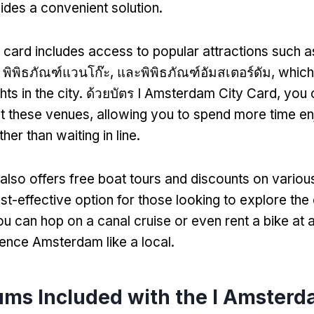
vides a convenient solution
.
 card includes access to popular attractions such a
, พิพิธภัณฑ์แวนโก๊ะ, และพิพิธภัณฑ์อัมสเตอร์ดัม,
which
hts in the city
. ด้วยบัตร I Amsterdam City Card,
you 
t these venues
,
allowing you to spend more time enj
ther than waiting in line
.
also offers free boat tours and discounts on various
st-effective option for those looking to explore the 
u can hop on a canal cruise or even rent a bike at 
ience Amsterdam like a local
.
ms Included with the I Amsterd