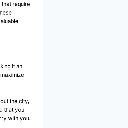
that require
these
valuable
king it an
o maximize
out the city
,
rd that you
rry with you
.