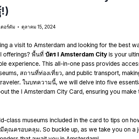
้!)
เตอร์ดัม
ตุลาคม 15, 2024
ing a visit to Amsterdam and looking for the best w
al offerings
? พื้นที่
บัตร I Amsterdam City
is your ulti
ble experience
.
This all-in-one pass provides acces
seums
, สถานที่ท่องเที่ยว,
and public transport
,
making
traveler
. ในบทความนี้,
we will delve into five essenti
out the I Amsterdam City Card
,
ensuring you make 
d-class museums included in the card to tips on h
ามีคุณครอบคลุม.
So buckle up
,
as we take you on a 
wonders that await you in Amsterdam
!