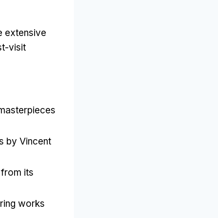
e extensive
t-visit
 masterpieces
s by Vincent
from its
ring works