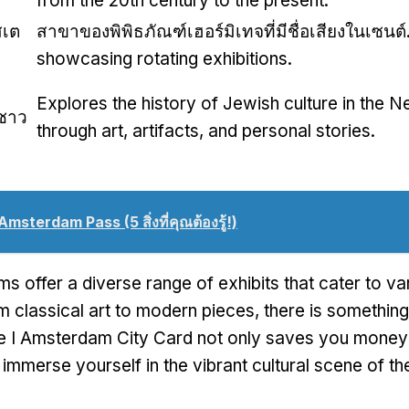
from the 20th century to the present
.
สเต
สาขาของพิพิธภัณฑ์เฮอร์มิเทจที่มีชื่อเสียงในเซนต์. 
showcasing rotating exhibitions
.
Explores the history of Jewish culture in the N
์ชาว
through art
,
artifacts
,
and personal stories
.
Amsterdam Pass (5 สิ่งที่คุณต้องรู้!)
 offer a diverse range of exhibits that cater to va
m classical art to modern pieces
,
there is something
e I Amsterdam City Card not only saves you money 
immerse yourself in the vibrant cultural scene of the