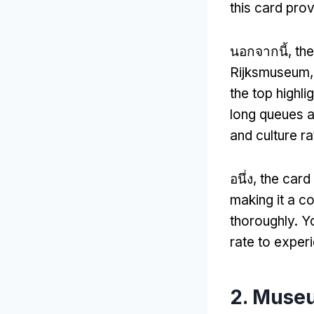
this card pro
นอกจากนี้,
the
Rijksmuseum
the top highlig
long queues a
and culture ra
อนึ่ง,
the card 
making it a co
thoroughly
.
Yo
rate to exper
2.
Museu