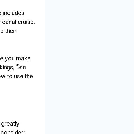
o includes
e canal cruise
.
e their
sure you make
kings
, โดย
ow to use the
greatly
 consider
: