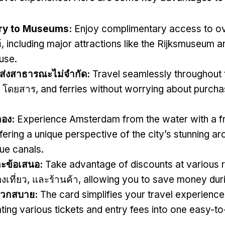
try to Museums
:
Enjoy complimentary access to o
์,
including major attractions like the Rijksmuseum 
use
.
ส่งสาธารณะไม่จำกัด:
Travel seamlessly throughout t
ถ โดยสาร,
and ferries without worrying about purchas
ลอง:
Experience Amsterdam from the water with a f
fering a unique perspective of the city’s stunning ar
ue canals
.
ะข้อเสนอ:
Take advantage of discounts at various 
องเที่ยว, และร้านค้า,
allowing you to save money duri
วกสบาย:
The card simplifies your travel experience
ting various tickets and entry fees into one easy-t