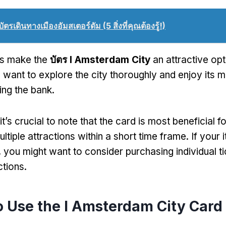
บัตรเดินทางเมืองอัมสเตอร์ดัม (5 สิ่งที่คุณต้องรู้!)
ts make the
บัตร I Amsterdam City
an attractive opt
 want to explore the city thoroughly and enjoy its m
ing the bank
.
it’s crucial to note that the card is most beneficial 
multiple attractions within a short time frame
.
If your i
,
you might want to consider purchasing individual ti
ctions
.
 Use the I Amsterdam City Card