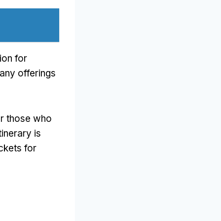
ion for
any offerings
for those who
tinerary is
ckets for