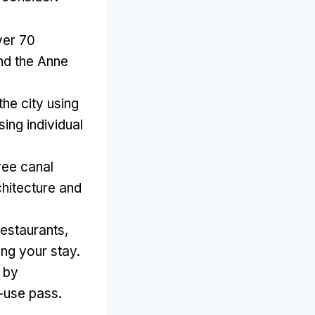
ver
70
and the Anne
he city using
ing individual
ree canal
chitecture and
restaurants
,
ng your stay
.
 by
o-use pass
.