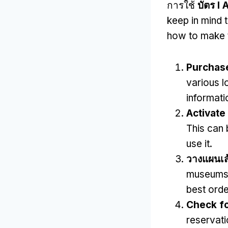
การใช้
บัตร I
keep in mind 
how to make 
Purchas
various l
informati
Activate
This can 
use it
.
วางแผนเส
museums a
best orde
Check fo
reservat