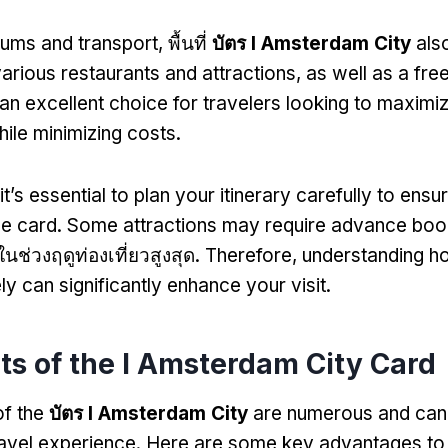
ms and transport
, พื้นที่
บัตร I Amsterdam City
als
various restaurants and attractions
,
as well as a fre
an excellent choice for travelers looking to maximiz
ile minimizing costs
.
it’s essential to plan your itinerary carefully to en
he card
.
Some attractions may require advance boo
ในช่วงฤดูท่องเที่ยวสูงสุด.
Therefore
,
understanding h
ly can significantly enhance your visit
.
ts of the I Amsterdam City Card
of the
บัตร I Amsterdam City
are numerous and can 
ravel experience
.
Here are some key advantages to