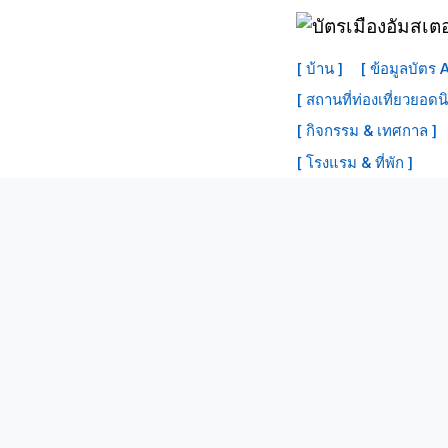
ข้าม
ไป
[ บ้าน ]
[ ข้อมูลบัตร
ที่
[ สถานที่ท่องเที่ยวยอดน
เนื้อหา
[ กิจกรรม & เทศกาล ]
[ โรงแรม & ที่พัก ]