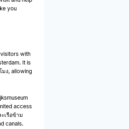
ake you
visitors with
msterdam
.
It is
วโมง,
allowing
Rijksmuseum
imited access
ะเรือข้าม
nd canals
.