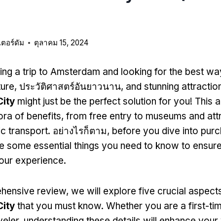
เตอร์ดัม
ตุลาคม 15, 2024
ing a trip to Amsterdam and looking for the best wa
ture
, ประวัติศาสตร์อันยาวนาน,
and stunning attractio
ity
might just be the perfect solution for you
!
This a
ora of benefits
,
from free entry to museums and attr
ic transport
. อย่างไรก็ตาม,
before you dive into purc
re some essential things you need to know to ensure
our experience
.
ehensive review
,
we will explore five crucial aspect
ity
that you must know
.
Whether you are a first-tim
veler
,
understanding these details will enhance your 