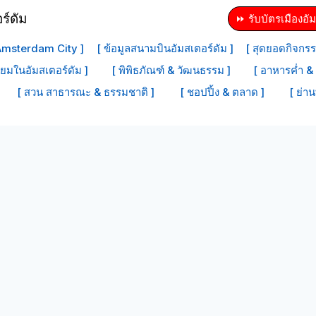
⏩ รับบัตรเมืองอัม
 Amsterdam City ]
[ ข้อมูลสนามบินอัมสเตอร์ดัม ]
[ สุดยอดกิจกรร
ิยมในอัมสเตอร์ดัม ]
[ พิพิธภัณฑ์ & วัฒนธรรม ]
[ อาหารค่ำ & 
[ สวน สาธารณะ & ธรรมชาติ ]
[ ชอปปิ้ง & ตลาด ]
[ ย่าน