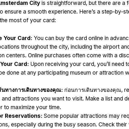
 Amsterdam City
is straightforward
,
but there are a 
to ensure a smooth experience
.
Here’s a step-by-st
the most of your card
:
e Your Card
:
You can buy the card online in advanc
ocations throughout the city
,
including the airport and
on centers
.
Online purchases often come with a dis
 Your Card
:
Upon receiving your card
,
you’ll need t
be done at any participating museum or attraction w
้นทางการเดินทางของคุณ:
ก่อนการเดินทางของคุณ,
r
nd attractions you want to visit
.
Make a list and d
r to maximize your time
.
r Reservations
:
Some popular attractions may re
ions
,
especially during the busy season
.
Check their