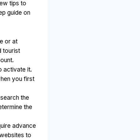
few tips to
ep guide on
e or at
 tourist
count
.
o activate it
.
hen you first
esearch the
etermine the
quire advance
 websites to