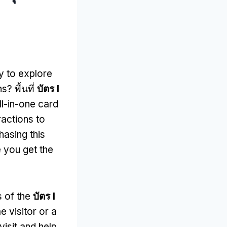
y to explore
ns
? พื้นที่
บัตร I
ll-in-one card
actions to
hasing this
 you get the
s of the
บัตร I
e visitor or a
visit and help