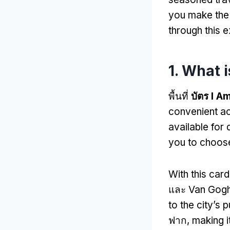
you make the
through this 
1.
What i
พื้นที่
บัตร I A
convenient ac
available for 
you to choose 
With this card
และ Van Gogh 
to the city’s 
ฟาก,
making i