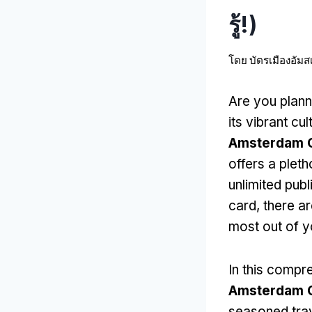
รู้!)
โดย
บัตรเมืองอัมส
Are you plann
its vibrant cul
Amsterdam C
offers a pleth
unlimited publ
card
,
there a
most out of y
In this compr
Amsterdam C
seasoned tra