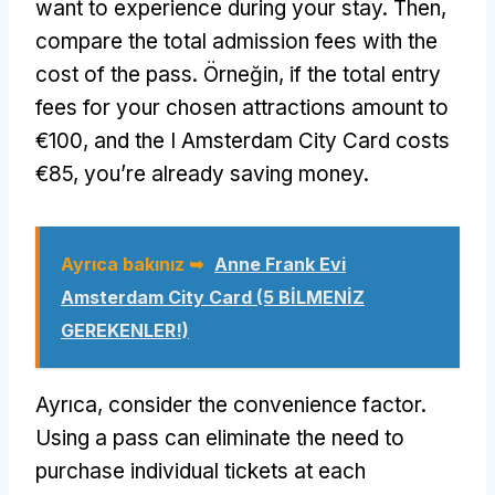
want to experience during your stay
.
Then
,
compare the total admission fees with the
cost of the pass
. Örneğin,
if the total entry
fees for your chosen attractions amount to
€100
,
and the I Amsterdam City Card costs
€85
,
you’re already saving money
.
Ayrıca bakınız ➥
Anne Frank Evi
Amsterdam City Card (5 BİLMENİZ
GEREKENLER!)
Ayrıca,
consider the convenience factor
.
Using a pass can eliminate the need to
purchase individual tickets at each