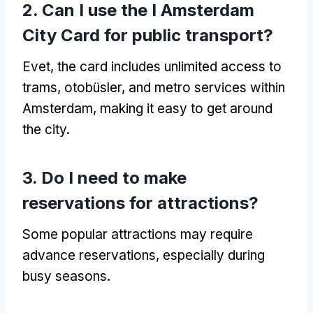
2.
Can I use the I Amsterdam
City Card for public transport
?
Evet,
the card includes unlimited access to
trams
, otobüsler,
and metro services within
Amsterdam
,
making it easy to get around
the city
.
3.
Do I need to make
reservations for attractions
?
Some popular attractions may require
advance reservations
,
especially during
busy seasons
.