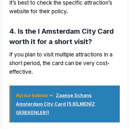
It’s best to check the specific attraction’s
website for their policy
.
4.
Is the I Amsterdam City Card
worth it for a short visit
?
If you plan to visit multiple attractions in a
short period
,
the card can be very cost-
effective
.
Ayrıca bakınız ➥
Zaanse Schans
Amsterdam City Card
(5 BİLMENİZ
GEREKENLER!)