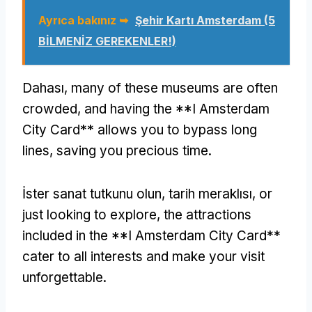
Ayrıca bakınız ➥
Şehir Kartı Amsterdam (5
BİLMENİZ GEREKENLER!)
Dahası,
many of these museums are often
crowded
,
and having the **I Amsterdam
City Card** allows you to bypass long
lines
,
saving you precious time
.
İster sanat tutkunu olun, tarih meraklısı,
or
just looking to explore
,
the attractions
included in the **I Amsterdam City Card**
cater to all interests and make your visit
unforgettable
.