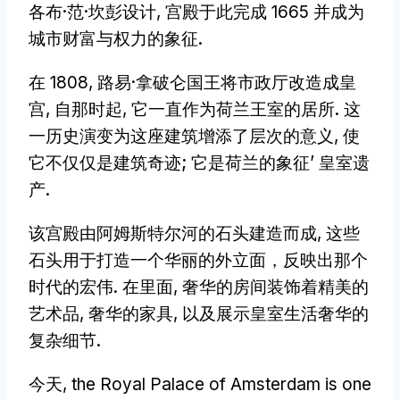
各布·范·坎彭设计, 宫殿于此完成 1665 并成为
城市财富与权力的象征.
在 1808, 路易·拿破仑国王将市政厅改造成皇
宫, 自那时起, 它一直作为荷兰王室的居所. 这
一历史演变为这座建筑增添了层次的意义, 使
它不仅仅是建筑奇迹; 它是荷兰的象征’ 皇室遗
产.
该宫殿由阿姆斯特尔河的石头建造而成, 这些
石头用于打造一个华丽的外立面，反映出那个
时代的宏伟. 在里面, 奢华的房间装饰着精美的
艺术品, 奢华的家具, 以及展示皇室生活奢华的
复杂细节.
今天,
the Royal Palace of Amsterdam is one