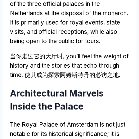
of the three official palaces in the
Netherlands at the disposal of the monarch
.
It is primarily used for royal events
,
state
visits
,
and official receptions
,
while also
being open to the public for tours
.
当你走过它的大厅时,
you’ll feel the weight of
history and the stories that echo through
time
, 使其成为探索阿姆斯特丹的必访之地.
Architectural Marvels
Inside the Palace
The Royal Palace of Amsterdam is not just
notable for its historical significance
;
it is