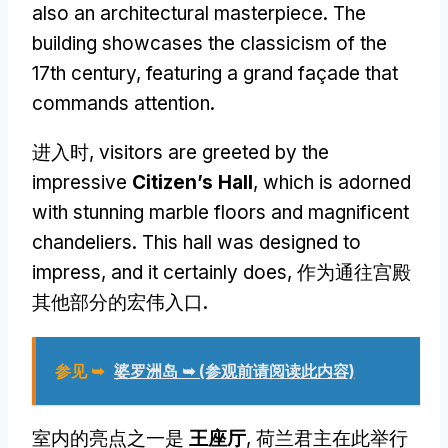
also an architectural masterpiece
.
The
building showcases the classicism of the
17th century
,
featuring a grand façade that
commands attention
.
进入时,
visitors are greeted by the
impressive
Citizen’s Hall
,
which is adorned
with stunning marble floors and magnificent
chandeliers
.
This hall was designed to
impress
,
and it certainly does
, 作为通往宫殿
其他部分的宏伟入口.
参见 ➥
婆罗洲岛 ➥ (参观前请阅读此内容)
室内的亮点之一是
王座厅
, 荷兰君主在此举行