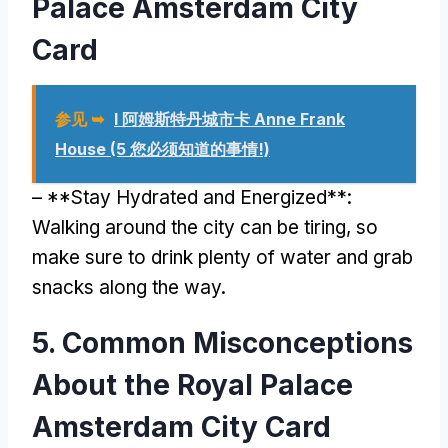
Palace Amsterdam City
Card
参见 ➥
I 阿姆斯特丹城市卡 Anne Frank
House (5 您必须知道的事情!)
– **
Stay Hydrated and Energized**
:
Walking around the city can be tiring
,
so
make sure to drink plenty of water and grab
snacks along the way
.
5.
Common Misconceptions
About the Royal Palace
Amsterdam City Card