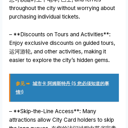
throughout the city without worrying about
purchasing individual tickets
.
– **
Discounts on Tours and Activities**
:
Enjoy exclusive discounts on guided tours
,
运河游轮,
and other activities
,
making it
easier to explore the city’s hidden gems
.
参见 ➥
城市卡 阿姆斯特丹 (5 您必须知道的事
情!)
– **
Skip-the-Line Access**
:
Many
attractions allow City Card holders to skip