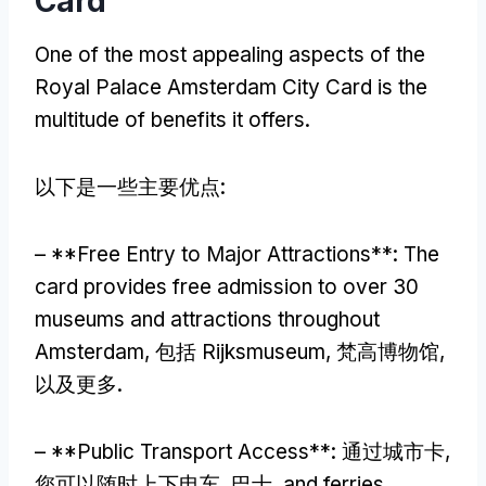
Card
One of the most appealing aspects of the
Royal Palace Amsterdam City Card is the
multitude of benefits it offers
.
以下是一些主要优点:
– **
Free Entry to Major Attractions**
:
The
card provides free admission to over
30
museums and attractions throughout
Amsterdam
, 包括 Rijksmuseum, 梵高博物馆,
以及更多.
– **
Public Transport Access**
: 通过城市卡,
您可以随时上下电车, 巴士,
and ferries