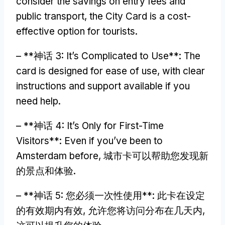
consider the savings on entry fees and
public transport
,
the City Card is a cost-
effective option for tourists
.
– **神话 3:
It’s Complicated to Use**
:
The
card is designed for ease of use
,
with clear
instructions and support available if you
need help
.
– **神话 4:
It’s Only for First-Time
Visitors**
:
Even if you’ve been to
Amsterdam before
, 城市卡可以帮助您发现新
的景点和体验.
– **神话 5: 您必须一次性使用**: 此卡在设定
的有效期内有效, 允许您将访问分布在几天内,