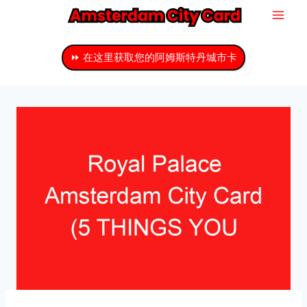
跳
至
主
⏩ 在这里获取您的阿姆斯特丹城市卡
要
内
容