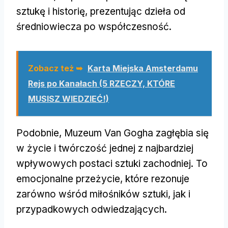
sztukę i historię, prezentując dzieła od
średniowiecza po współczesność.
Zobacz też ➥
Karta Miejska Amsterdamu
Rejs po Kanałach (5 RZECZY, KTÓRE
MUSISZ WIEDZIEĆ!)
Podobnie, Muzeum Van Gogha zagłębia się
w życie i twórczość jednej z najbardziej
wpływowych postaci sztuki zachodniej. To
emocjonalne przeżycie, które rezonuje
zarówno wśród miłośników sztuki, jak i
przypadkowych odwiedzających.