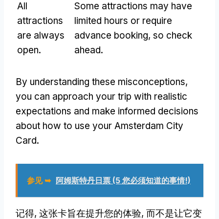
All
Some attractions may have
attractions
limited hours or require
are always
advance booking
,
so check
open
.
ahead
.
By understanding these misconceptions
,
you can approach your trip with realistic
expectations and make informed decisions
about how to use your Amsterdam City
Card
.
参见 ➥
阿姆斯特丹日票 (5 您必须知道的事情!)
记得, 这张卡旨在提升您的体验, 而不是让它变