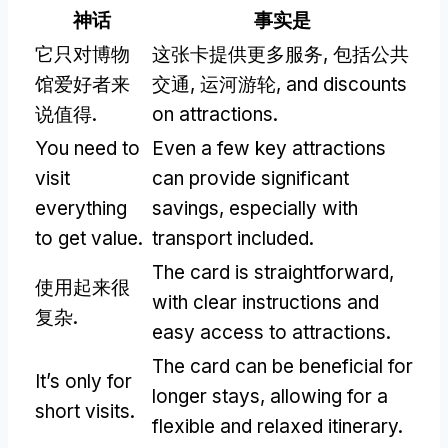
神话
事实是
它只对博物
这张卡提供更多服务, 包括公共
馆爱好者来
交通, 运河游轮,
and discounts
说值得.
on attractions
.
You need to
Even a few key attractions
visit
can provide significant
everything
savings
,
especially with
to get value
.
transport included
.
The card is straightforward
,
使用起来很
with clear instructions and
复杂.
easy access to attractions
.
The card can be beneficial for
It’s only for
longer stays
,
allowing for a
short visits
.
flexible and relaxed itinerary
.