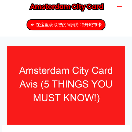
跳
至
主
⏩ 在这里获取您的阿姆斯特丹城市卡
要
内
容