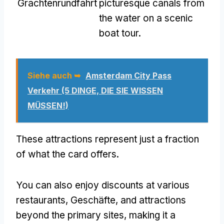
Grachtenrundfahrt
picturesque canals from
the water on a scenic
boat tour
.
Siehe auch ➥
Amsterdam City Pass
Verkehr (5 DINGE, DIE SIE WISSEN
MÜSSEN!)
These attractions represent just a fraction
of what the card offers
.
You can also enjoy discounts at various
restaurants
, Geschäfte,
and attractions
beyond the primary sites
,
making it a