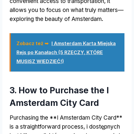
convenient access to transportation
,
it
allows you to focus on what truly matters—
exploring the beauty of Amsterdam
.
Zobacz też ➥
I Amsterdam Karta Miejska
Rejs po Kanałach (5 RZECZY, KTÓRE
MUSISZ WIEDZIEĆ!)
3.
How to Purchase the I
Amsterdam City Card
Purchasing the **I Amsterdam City Card**
is a straightforward process
, i dostępnych