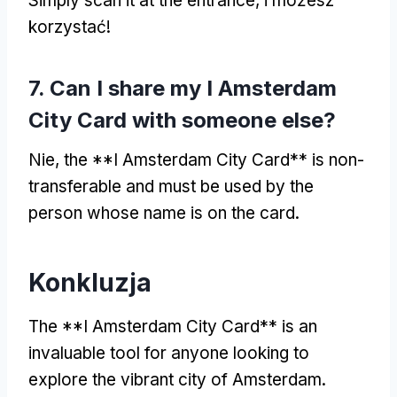
Simply scan it at the entrance
, i możesz
korzystać!
7.
Can I share my I Amsterdam
City Card with someone else
?
Nie,
the **I Amsterdam City Card** is non-
transferable and must be used by the
person whose name is on the card
.
Konkluzja
The **I Amsterdam City Card** is an
invaluable tool for anyone looking to
explore the vibrant city of Amsterdam
.