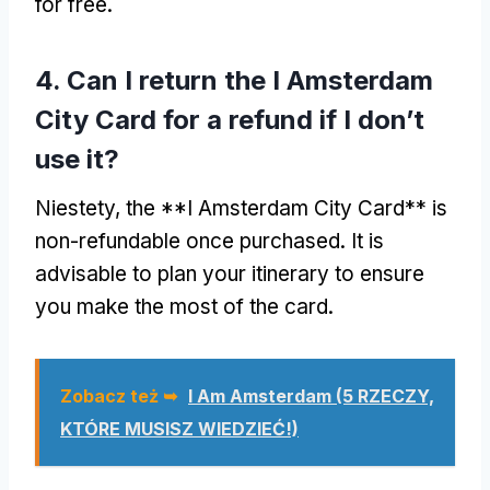
for free
.
4.
Can I return the I Amsterdam
City Card for a refund if I don’t
use it
?
Niestety,
the **I Amsterdam City Card** is
non-refundable once purchased
.
It is
advisable to plan your itinerary to ensure
you make the most of the card
.
Zobacz też ➥
I Am Amsterdam (5 RZECZY,
KTÓRE MUSISZ WIEDZIEĆ!)