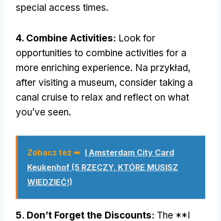
special access times
.
4.
Combine Activities
:
Look for
opportunities to combine activities for a
more enriching experience
. Na przykład,
after visiting a museum
,
consider taking a
canal cruise to relax and reflect on what
you’ve seen
.
Zobacz też ➥
I Amsterdam City Card
Keukenhof (5 RZECZY, KTÓRE MUSISZ
WIEDZIEĆ!)
5.
Don’t Forget the Discounts
:
The **I