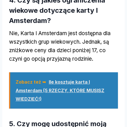
4. Czy są jakieś ograniczenia
wiekowe dotyczące karty I
Amsterdam?
Nie, Karta I Amsterdam jest dostępna dla
wszystkich grup wiekowych. Jednak, są
zniżkowe ceny dla dzieci poniżej 17, co
czyni go opcją przyjazną rodzinie.
Zobacz też ➥
Ile kosztuje karta I
Amsterdam (5 RZECZY, KTÓRE MUSISZ
WIEDZIEĆ!)
5. Czy mogę udostępnić moją