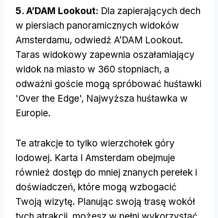
5. A’DAM Lookout:
Dla zapierających dech
w piersiach panoramicznych widoków
Amsterdamu, odwiedź A’DAM Lookout.
Taras widokowy zapewnia oszałamiający
widok na miasto w 360 stopniach, a
odważni goście mogą spróbować huśtawki
'Over the Edge', Najwyższa huśtawka w
Europie.
Te atrakcje to tylko wierzchołek góry
lodowej. Karta I Amsterdam obejmuje
również dostęp do mniej znanych perełek i
doświadczeń, które mogą wzbogacić
Twoją wizytę. Planując swoją trasę wokół
tych atrakcji, możesz w pełni wykorzystać