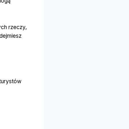
 mogą
ych rzeczy,
odejmiesz
turystów