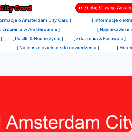
⏩ Zdobądź swoją Amsterd
formacje o Amsterdam City Card ]
[ Informacje o lot
o zrobienia w Amsterdamie ]
[ Najciekawsze 
]
[ Posiłki & Nocne życie ]
[ Zdarzenia & Festiwale ]
[ Najlepsze dzielnice do odwiedzenia ]
[ Hote