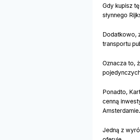
Gdy kupisz t
słynnego Rij
Dodatkowo, z
transportu p
Oznacza to, 
pojedynczych
Ponadto, Kart
cenną inwesty
Amsterdamie
Jedną z wyró
oferuje.