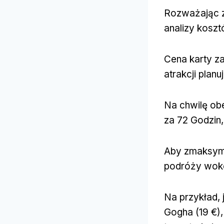
Rozważając z
analizy koszt
Cena karty za
atrakcji plan
Na chwilę obe
za 72 Godzin,
Aby zmaksyma
podróży wokół
Na przykład, 
Gogha (19 €),