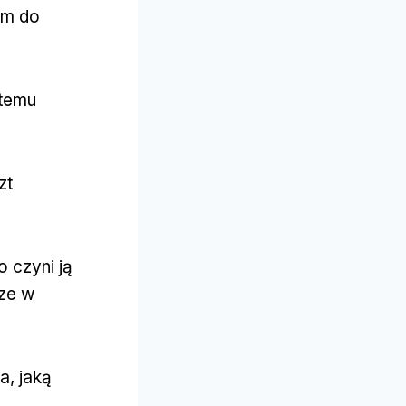
ym do
stemu
zt
o czyni ją
sze w
a, jaką