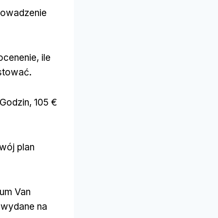
prowadzenie
cenenie, ile
estować.
Godzin, 105 €
wój plan
eum Van
€ wydane na