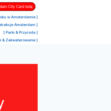
am City Card tutaj
nisku w Amsterdamie ]
atrakcje Amsterdam ]
[ Parki & Przyroda ]
le & Zakwaterowanie ]