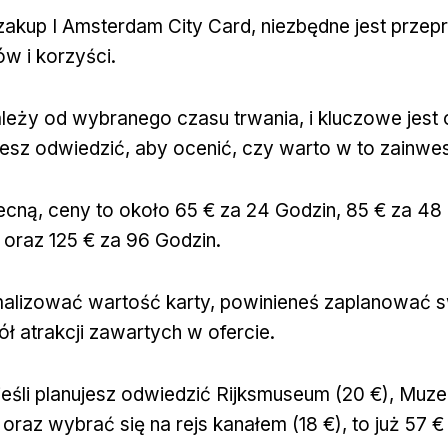
akup I Amsterdam City Card, niezbędne jest prze
ów i korzyści.
leży od wybranego czasu trwania, i kluczowe jest o
ujesz odwiedzić, aby ocenić, czy warto w to zainw
cną, ceny to około 65 € za 24 Godzin, 85 € za 48 
 oraz 125 € za 96 Godzin.
lizować wartość karty, powinieneś zaplanować s
 atrakcji zawartych w ofercie.
jeśli planujesz odwiedzić Rijksmuseum (20 €), Muz
 oraz wybrać się na rejs kanałem (18 €), to już 57 