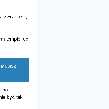
ta zwraca się
ym tempie, co
E MUSISZ
i na
nie być tak