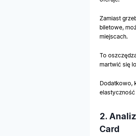
Zamiast grze
biletowe, mo
miejscach.
To oszczędza 
martwić się l
Dodatkowo, ka
elastyczność 
2. Anali
Card