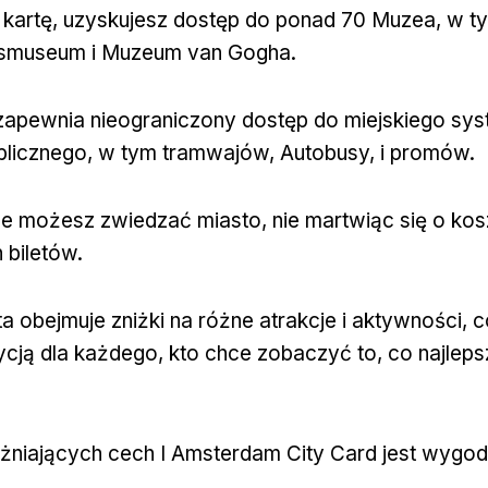
ę kartę, uzyskujesz dostęp do ponad 70 Muzea, w t
ksmuseum i Muzeum van Gogha.
apewnia nieograniczony dostęp do miejskiego sy
ublicznego, w tym tramwajów, Autobusy, i promów.
że możesz zwiedzać miasto, nie martwiąc się o kos
 biletów.
a obejmuje zniżki na różne atrakcje i aktywności, c
cją dla każdego, kto chce zobaczyć to, co najlep
.
żniających cech I Amsterdam City Card jest wygod