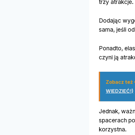
trzy atrakcje.
Dodając wygod
sama, jeśli o
Ponadto, ela
czyni ją atra
Zobacz też
WIEDZIEĆ!)
Jednak, ważne
spacerach po 
korzystna.