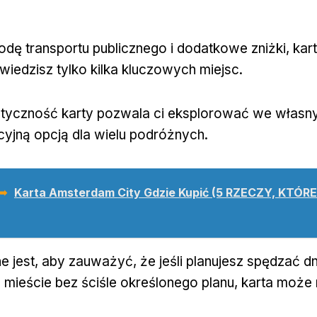
ę transportu publicznego i dodatkowe zniżki, kar
dwiedzisz tylko kilka kluczowych miejsc.
styczność karty pozwala ci eksplorować we własn
kcyjną opcją dla wielu podróżnych.
 ➥
Karta Amsterdam City Gdzie Kupić (5 RZECZY, KTÓR
 jest, aby zauważyć, że jeśli planujesz spędzać dn
mieście bez ściśle określonego planu, karta może 