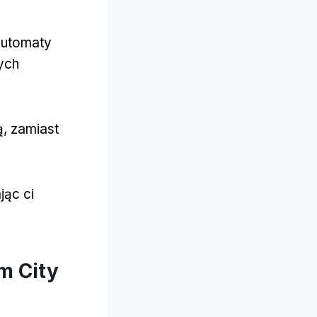
automaty
ych
ą, zamiast
jąc ci
m City