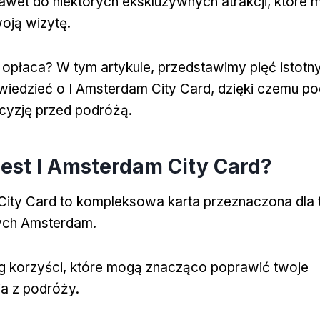
nawet do niektórych ekskluzywnych atrakcji, które
oją wizytę.
ę opłaca? W tym artykule, przedstawimy pięć istotn
wiedzieć o I Amsterdam City Card, dzięki czemu p
yzję przed podróżą.
jest I Amsterdam City Card?
City Card to kompleksowa karta przeznaczona dla 
ych Amsterdam.
eg korzyści, które mogą znacząco poprawić twoje
a z podróży.