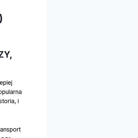
)
ZY,
epiej
opularna
oria, i
ransport