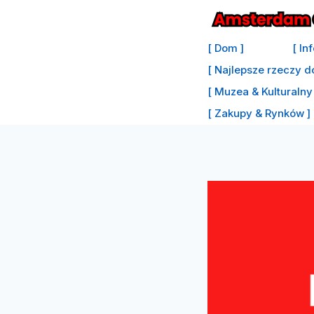
Przejdź
do
[ Dom ]
[ In
treści
[ Najlepsze rzeczy d
[ Muzea & Kulturalny 
[ Zakupy & Rynków ]