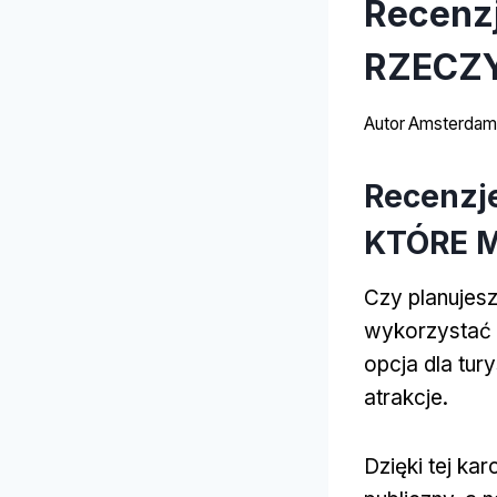
Recenzj
RZECZY
Autor
Amsterdams
Recenzje
KTÓRE M
Czy planujesz
wykorzystać 
opcja dla tur
atrakcje.
Dzięki tej ka