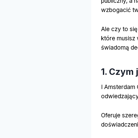
publiczny, a 
wzbogacić tw
Ale czy to si
które musisz 
świadomą dec
1. Czym 
I Amsterdam 
odwiedzając
Oferuje szer
doświadczeni