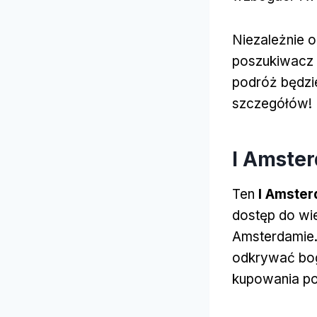
Niezależnie od
poszukiwacz 
podróż będzie
szczegółów!
I Amster
Ten
I Amster
dostęp do wie
Amsterdamie.
odkrywać boga
kupowania po