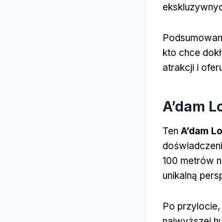
ekskluzywnyc
Podsumowanie
kto chce dok
atrakcji i of
A’dam Lo
Ten
A’dam L
doświadczeni
100 metrów n
unikalną pers
Po przylocie
najwyższej h