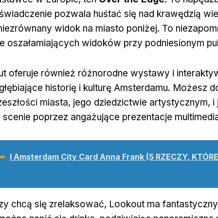
oświadczenie pozwala huśtać się nad krawędzią wie
niezrównany widok na miasto poniżej. To niezapo
ie oszałamiających widoków przy podniesionym pul
t oferuje również różnorodne wystawy i interakty
głębiające historię i kulturę Amsterdamu. Możesz d
zeszłości miasta, jego dziedzictwie artystycznym, i
 scenie poprzez angażujące prezentacje multimedia
 ➥
I Amsterdam City Card Anna Frank (5 RZECZY, KTÓR
rzy chcą się zrelaksować, Lookout ma fantastyczny