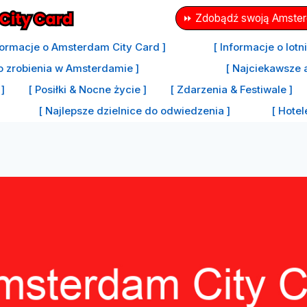
⏩ Zdobądź swoją Amsterd
formacje o Amsterdam City Card ]
[ Informacje o lot
o zrobienia w Amsterdamie ]
[ Najciekawsze 
]
[ Posiłki & Nocne życie ]
[ Zdarzenia & Festiwale ]
[ Najlepsze dzielnice do odwiedzenia ]
[ Hote