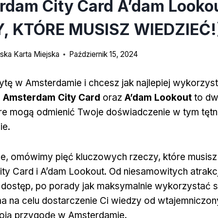
rdam City Card A’dam Lookou
, KTÓRE MUSISZ WIEDZIEĆ!
ka Karta Miejska
Październik 15, 2024
ytę w Amsterdamie i chcesz jak najlepiej wykorzys
I Amsterdam City Card
oraz
A’dam Lookout
to dw
óre mogą odmienić Twoje doświadczenie w tym tęt
ie.
le, omówimy pięć kluczowych rzeczy, które musisz 
y Card i A’dam Lookout. Od niesamowitych atrakcj
dostęp, po porady jak maksymalnie wykorzystać s
a na celu dostarczenie Ci wiedzy od wtajemniczon
oją przygodę w Amsterdamie.