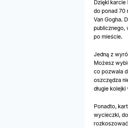
Dzięki karci
do ponad 70 
Van Gogha. D
publicznego, 
po mieście.
Jedną z wyróż
Możesz wybie
co pozwala d
oszczędza ni
długie kolejk
Ponadto, kart
wycieczki, d
rozkoszować s