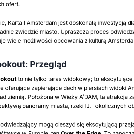
h ofert.
, Karta I Amsterdam jest doskonałą inwestycją dl
ładnie zwiedzić miasto. Upraszcza proces odwiedza
eruje wiele możliwości obcowania z kulturą Amsterd
okout: Przegląd
ookout
to nie tylko taras widokowy; to ekscytujące
e oferujące zapierające dech w piersiach widoki 
ad ziemią. Położona w Wieży A’DAM, ta atrakcja 
pektywę panoramy miasta, rzeki IJ, i okolicznych 
, odwiedzający mogą cieszyć się ekscytującą prze
uśtawce w Europie, ten
Over the Edge
. To napędz