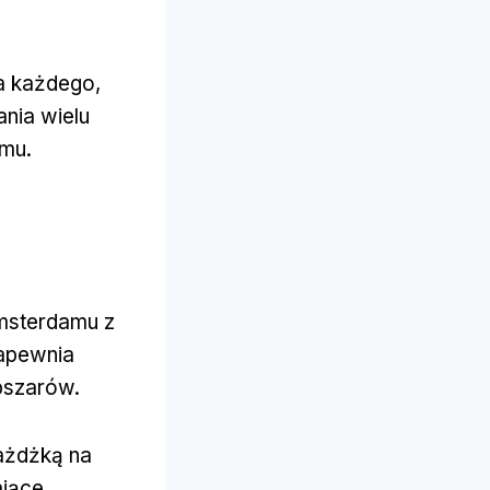
a każdego,
nia wielu
amu.
Amsterdamu z
zapewnia
obszarów.
jażdżką na
ające