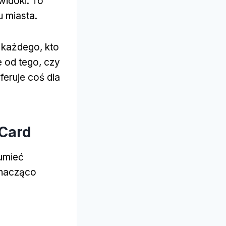
widoki. To
 miasta.
a każdego, kto
 od tego, czy
eruje coś dla
 Card
umieć
znacząco