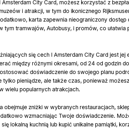
e I Amsterdam City Card, możesz korzystać z bezpł
muzeów i atrakcji, w tym do ikonicznego Rijksmus
odatkowo, karta zapewnia nieograniczony dostęp 
w tym tramwajów, Autobusy, i promów, co ułatwia 
niających się cech I Amsterdam City Card jest jej 
rać między różnymi okresami, od 24 od godzin do
ostosować doświadczenie do swojego planu podró
e tylko pieniądze, ale także czas, ponieważ możes
i w wielu popularnych atrakcjach.
a obejmuje zniżki w wybranych restauracjach, sklep
odatkowo wzmacniając Twoje doświadczenie. Moż
ię lokalną kuchnią lub kupić unikalne pamiątki, kor