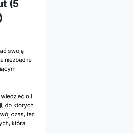
t (5
)
tać swoją
a niezbędne
niącym
wiedzieć o I
i, do których
wój czas, ten
ych, która