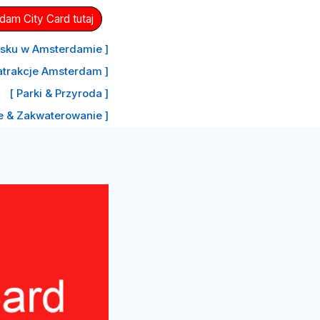
am City Card tutaj
nisku w Amsterdamie ]
atrakcje Amsterdam ]
[ Parki & Przyroda ]
le & Zakwaterowanie ]