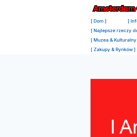
Przejdź
do
[ Dom ]
[ In
treści
[ Najlepsze rzeczy d
[ Muzea & Kulturalny 
[ Zakupy & Rynków ]