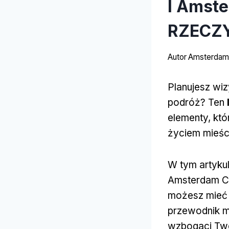
I Amste
RZECZY
Autor
Amsterdams
Planujesz wiz
podróż? Ten
elementy, kt
życiem mieśc
W tym artyku
Amsterdam Cit
możesz mieć 
przewodnik m
wzbogaci Tw