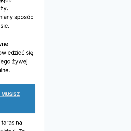
ży,
mniany sposób
sie.
wne
owiedzieć się
 jego żywej
lne.
E MUSISZ
 taras na