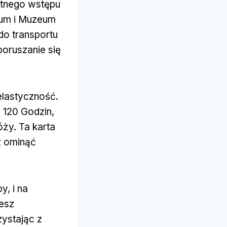
atnego wstępu
eum i Muzeum
do transportu
poruszanie się
elastyczność.
 120 Godzin,
ży. Ta karta
z ominąć
y, i na
esz
zystając z