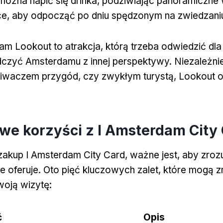
można napić się drinka, podziwiając panoramiczne 
sce, aby odpocząć po dniu spędzonym na zwiedzaniu
dam Lookout to atrakcja, którą trzeba odwiedzić dl
czyć Amsterdamu z innej perspektywy. Niezależnie
kiwaczem przygód, czy zwykłym turystą, Lookout of
we korzyści z I Amsterdam City
akup I Amsterdam City Card, ważne jest, aby zroz
re oferuje. Oto pięć kluczowych zalet, które mogą 
oją wizytę:
ć
Opis