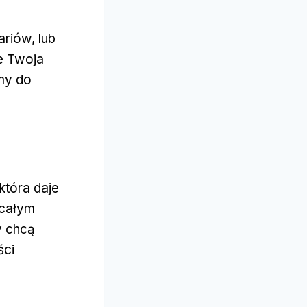
ariów, lub
e Twoja
źmy do
która daje
 całym
y chcą
ści