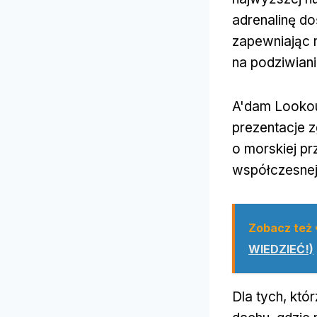
adrenalinę d
zapewniając 
na podziwian
A'dam Lookou
prezentacje z
o morskiej pr
współczesnej
Zobacz też
WIEDZIEĆ!)
Dla tych, któ