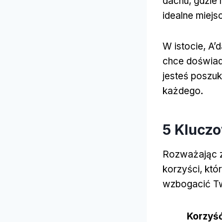
dachu, gdzie 
idealne miej
W istocie, A’
chce doświad
jesteś poszu
każdego.
5 Kluczo
Rozważając z
korzyści, któ
wzbogacić Tw
Korzyś