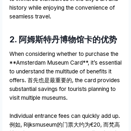
history while enjoying the convenience of
seamless travel
.
2. 阿姆斯特丹博物馆卡的优势
When considering whether to purchase the
**Amsterdam Museum Card**
,
it’s essential
to understand the multitude of benefits it
offers
. 首先也是最重要的,
the card provides
substantial savings for tourists planning to
visit multiple museums
.
Individual entrance fees can quickly add up
.
例如, Rijksmuseum的门票大约为€20, 而梵高