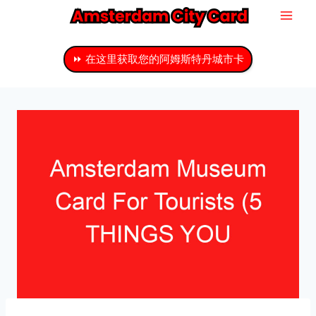
跳
至
主
⏩ 在这里获取您的阿姆斯特丹城市卡
要
内
容