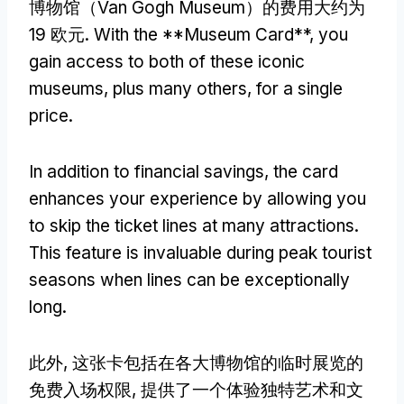
博物馆（Van Gogh Museum）的费用大约为
19 欧元.
With the **Museum Card**
,
you
gain access to both of these iconic
museums
,
plus many others
,
for a single
price
.
In addition to financial savings
,
the card
enhances your experience by allowing you
to skip the ticket lines at many attractions
.
This feature is invaluable during peak tourist
seasons when lines can be exceptionally
long
.
此外, 这张卡包括在各大博物馆的临时展览的
免费入场权限, 提供了一个体验独特艺术和文