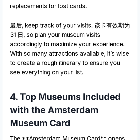
replacements for lost cards
.
最后,
keep track of your visits
. 该卡有效期为
31 日,
so plan your museum visits
accordingly to maximize your experience
.
With so many attractions available
,
it’s wise
to create a rough itinerary to ensure you
see everything on your list
.
4.
Top Museums Included
with the Amsterdam
Museum Card
The **Amsterdam Museum Card** opens