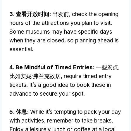
3. 查看开放时间:
出发前,
check the opening
hours of the attractions you plan to visit
.
Some museums may have specific days
when they are closed
,
so planning ahead is
essential
.
4.
Be Mindful of Timed Entries
:
一些景点,
比如安妮·弗兰克故居,
require timed entry
tickets
.
It’s a good idea to book these in
advance to secure your spot
.
5. 休息:
While it’s tempting to pack your day
with activities
,
remember to take breaks
.
Enjoy a leisurely lunch or coffee at a local