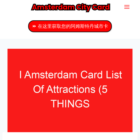
跳
至
主
⏩ 在这里获取您的阿姆斯特丹城市卡
要
内
容