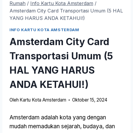
Rumah
/
Info Kartu Kota Amsterdam
/
Amsterdam City Card Transportasi Umum (5 HAL
YANG HARUS ANDA KETAHUI!)
INFO KARTU KOTA AMSTERDAM
Amsterdam City Card
Transportasi Umum (5
HAL YANG HARUS
ANDA KETAHUI!)
Oleh
Kartu Kota Amsterdam
Oktober 15, 2024
Amsterdam adalah kota yang dengan
mudah memadukan sejarah, budaya, dan