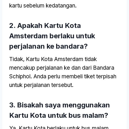
kartu sebelum kedatangan.
2. Apakah Kartu Kota
Amsterdam berlaku untuk
perjalanan ke bandara?
Tidak, Kartu Kota Amsterdam tidak
mencakup perjalanan ke dan dari Bandara
Schiphol. Anda perlu membeli tiket terpisah
untuk perjalanan tersebut.
3. Bisakah saya menggunakan
Kartu Kota untuk bus malam?
Ya, Kartu Kota berlaku untuk bus malam