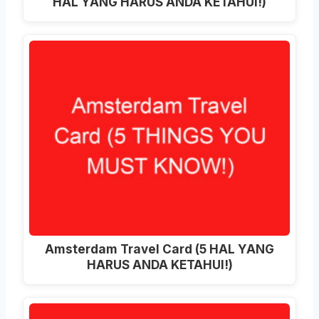
HAL YANG HARUS ANDA KETAHUI!)
Amsterdam Travel Card (5 HAL YANG
HARUS ANDA KETAHUI!)