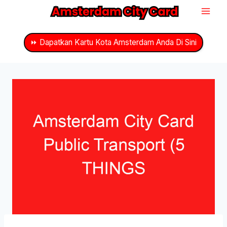
Lewati
ke
konten
⏩ Dapatkan Kartu Kota Amsterdam Anda Di Sini