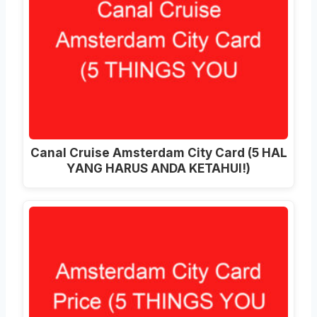
Canal Cruise Amsterdam City Card (5 HAL
YANG HARUS ANDA KETAHUI!)