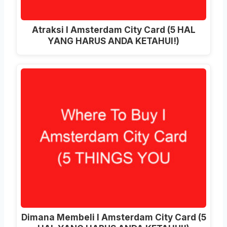
Atraksi I Amsterdam City Card (5 HAL
YANG HARUS ANDA KETAHUI!)
Dimana Membeli I Amsterdam City Card (5