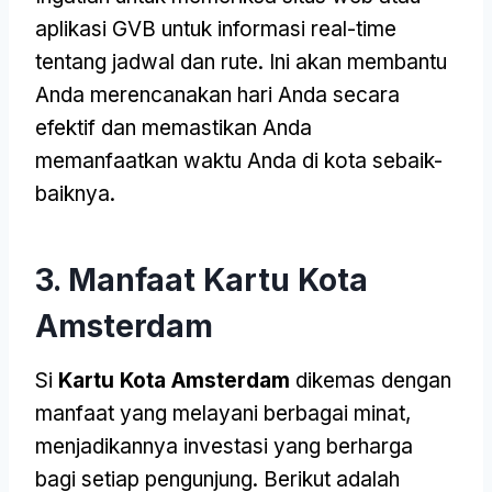
aplikasi GVB untuk informasi real-time
tentang jadwal dan rute. Ini akan membantu
Anda merencanakan hari Anda secara
efektif dan memastikan Anda
memanfaatkan waktu Anda di kota sebaik-
baiknya.
3. Manfaat Kartu Kota
Amsterdam
Si
Kartu Kota Amsterdam
dikemas dengan
manfaat yang melayani berbagai minat,
menjadikannya investasi yang berharga
bagi setiap pengunjung. Berikut adalah