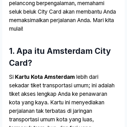
pelancong berpengalaman, memahami
seluk beluk City Card akan membantu Anda
memaksimalkan perjalanan Anda. Mari kita
mulai!
1. Apa itu Amsterdam City
Card?
Si
Kartu Kota Amsterdam
lebih dari
sekadar tiket transportasi umum; ini adalah
tiket akses lengkap Anda ke penawaran
kota yang kaya. Kartu ini menyediakan
perjalanan tak terbatas di jaringan
transportasi umum kota yang luas,