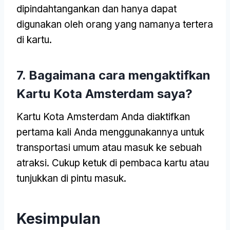
dipindahtangankan dan hanya dapat
digunakan oleh orang yang namanya tertera
di kartu.
7. Bagaimana cara mengaktifkan
Kartu Kota Amsterdam saya?
Kartu Kota Amsterdam Anda diaktifkan
pertama kali Anda menggunakannya untuk
transportasi umum atau masuk ke sebuah
atraksi. Cukup ketuk di pembaca kartu atau
tunjukkan di pintu masuk.
Kesimpulan