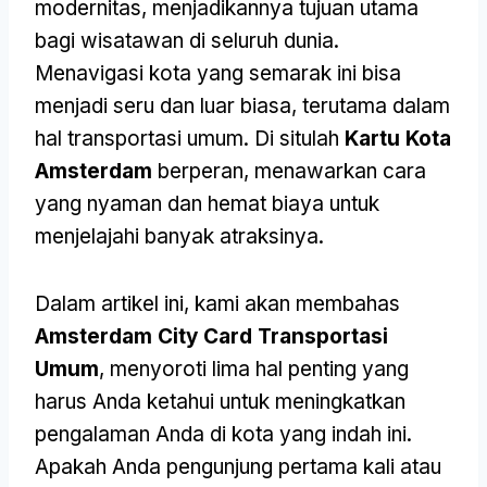
modernitas, menjadikannya tujuan utama
bagi wisatawan di seluruh dunia.
Menavigasi kota yang semarak ini bisa
menjadi seru dan luar biasa, terutama dalam
hal transportasi umum. Di situlah
Kartu Kota
Amsterdam
berperan, menawarkan cara
yang nyaman dan hemat biaya untuk
menjelajahi banyak atraksinya.
Dalam artikel ini, kami akan membahas
Amsterdam City Card Transportasi
Umum
, menyoroti lima hal penting yang
harus Anda ketahui untuk meningkatkan
pengalaman Anda di kota yang indah ini.
Apakah Anda pengunjung pertama kali atau