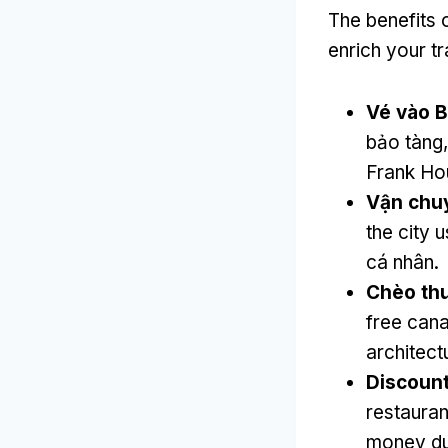
The benefits 
enrich your t
Vé vào B
bảo tàng
Frank Ho
Vận chuy
the city 
cá nhân.
Chèo thu
free cana
architect
Discount
restauran
money du