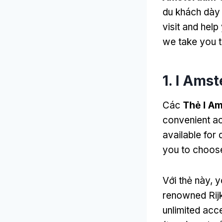
du khách dày
visit and hel
we take you t
1. I Ams
Các
Thẻ I A
convenient ac
available for 
you to choose 
Với thẻ này,
y
renowned Ri
unlimited acce