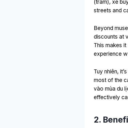
(tram), xe bu
streets and c
Beyond museu
discounts at 
This makes it 
experience wh
Tuy nhiên,
it’
most of the c
vào mùa du l
effectively ca
2.
Benefi