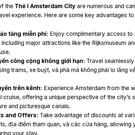
of the
Thẻ I Amsterdam City
are numerous and can
ravel experience
.
Here are some key advantages to
ảo tàng miễn phí:
Enjoy complimentary access to
,
including major attractions like the Rijksmuseum a
use
.
ển công cộng không giới hạn:
Travel seamlessly
using trams
, xe buýt, và phà mà không phải lo lắng v
yền trên kênh:
Experience Amsterdam from the wa
l cruise
,
offering a unique perspective of the city’s 
ure and picturesque canals
.
s and Offers
:
Take advantage of discounts at var
ts
, địa điểm tham quan, và các cửa hàng,
allowing 
ring your stay
.