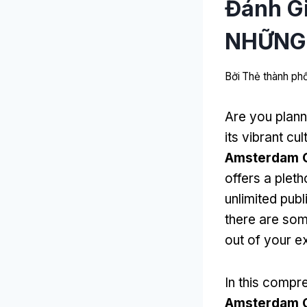
Đánh Gi
NHỮNG 
Bởi
Thẻ thành p
Are you plann
its vibrant cul
Amsterdam C
offers a pleth
unlimited publ
there are som
out of your e
In this compr
Amsterdam C