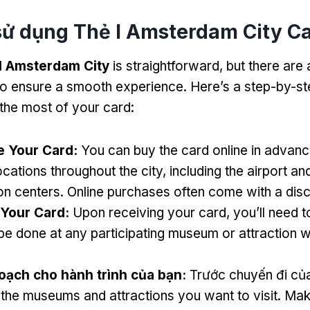
sử dụng Thẻ I Amsterdam City C
I Amsterdam City
is straightforward
,
but there are 
to ensure a smooth experience
.
Here’s a step-by-st
the most of your card
:
e Your Card
:
You can buy the card online in advanc
ocations throughout the city
,
including the airport and
on centers
.
Online purchases often come with a dis
 Your Card
:
Upon receiving your card
,
you’ll need t
be done at any participating museum or attraction w
oạch cho hành trình của bạn:
Trước chuyến đi của
the museums and attractions you want to visit
.
Make