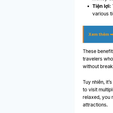
Tiện lợi:
various t
Xem thêm 
These benefi
travelers who
without break
Tuy nhiên,
it’
to visit multi
relaxed
,
you m
attractions
.