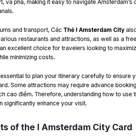
ýt, và phà,
making it easy to navigate Amsterdam’s 
anals
.
ms and transport
, Các
Thẻ I Amsterdam City
als
various restaurants and attractions
,
as well as a fre
an excellent choice for travelers looking to maximiz
ile minimizing costs
.
s essential to plan your itinerary carefully to ensure
ard
.
Some attractions may require advance bookin
ịch cao điểm.
Therefore
,
understanding how to use 
n significantly enhance your visit
.
ts of the I Amsterdam City Card