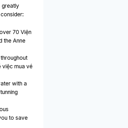
 greatly
 consider
:
 over
70 Viện
nd the Anne
 throughout
ề việc mua vé
ter with a
stunning
ious
you to save