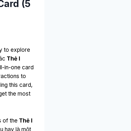
Card (5
y to explore
Các
Thẻ I
ll-in-one card
actions to
ing this card
,
get the most
s of the
Thẻ I
ầu hay là một