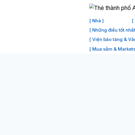
Bỏ
để
[ Nhà ]
[
qua
[ Những điều tốt nhấ
phần
[ Viện bảo tàng & Vă
nội
dung
[ Mua sắm & Markets