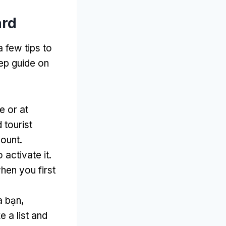
ard
a few tips to
ep guide on
e or at
 tourist
count
.
o activate it
.
hen you first
 bạn,
 a list and