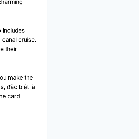
charming
o includes
e canal cruise
.
e their
 you make the
gs
, đặc biệt là
the card