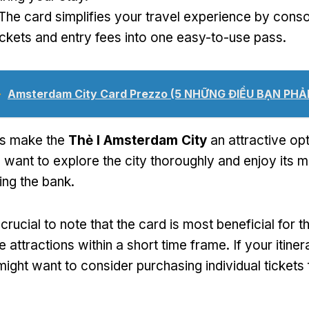
The card simplifies your travel experience by conso
ickets and entry fees into one easy-to-use pass
.
➥
Amsterdam City Card Prezzo
(5 NHỮNG ĐIỀU BẠN PHẢI
ts make the
Thẻ I Amsterdam City
an attractive opt
 want to explore the city thoroughly and enjoy its m
ing the bank
.
s crucial to note that the card is most beneficial for
ple attractions within a short time frame
.
If your itine
ight want to consider purchasing individual tickets 