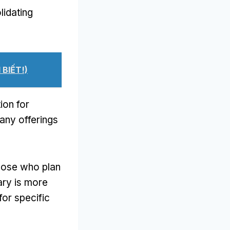
lidating
 BIẾT!)
ion for
any offerings
 those who plan
rary is more
for specific