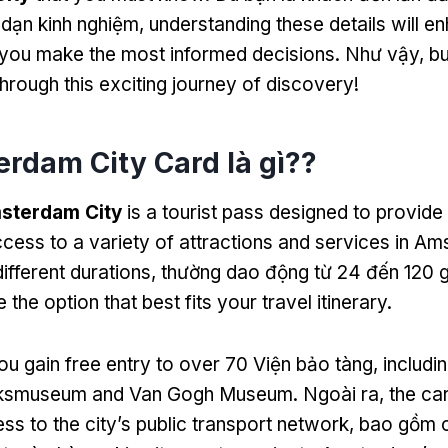
 dạn kinh nghiệm,
understanding these details will e
p you make the most informed decisions
. Như vậy,
bu
hrough this exciting journey of discovery
!
terdam City Card là gì??
msterdam City
is a tourist pass designed to provide 
cess to a variety of attractions and services in A
different durations
, thường dao động từ 24 đến 120 g
the option that best fits your travel itinerary
.
ou gain free entry to over
70 Viện bảo tàng,
includi
jksmuseum and Van Gogh Museum
. Ngoài ra,
the ca
ss to the city’s public transport network
, bao gồm 